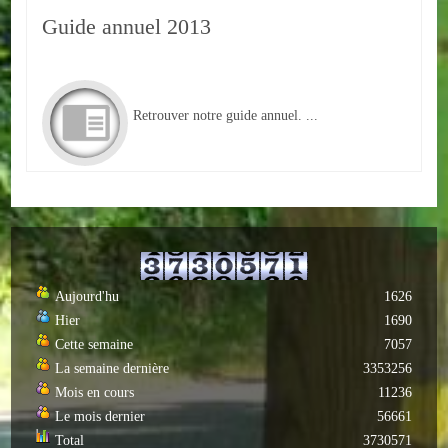
Loisirs
Guide annuel 2013
Batiments/TP
Services
Retrouver notre guide annuel. ...
CONTACT
ENVIRONNEMENT
Informations générales
Actualités
Aujourd'hu
1626
Hier
1690
Cette semaine
7057
La semaine dernière
3353256
Mois en cours
11236
Le mois dernier
56661
Total
3730571