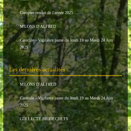
Le conseil municipal
Comptes rendus de l'année 2025
Les élus
M'LONS D'ALFRED
Les commissions
Canicule - Vigilance jaune du Jeudi 19 au Mardi 24 Juin
Les comptes rendus
2025
Le personnel communal
Les dernières actualités
L'Echo de Nuaillé
Tarifs et locations
M'LONS D'ALFRED
Galeries photos
Canicule - Vigilance jaune du Jeudi 19 au Mardi 24 Juin
2025
INDISPENSABLES
COLLECTE BIODECHETS
Nouveaux arrivants