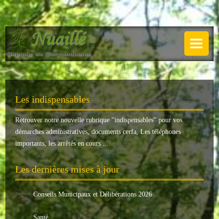
NUAILLÉ
Plan de Nuaillé
.
Sentiers pédestres
Les indispensables
Guide annuel
Retrouver notre nouvelle rubrique "
indispensables
" pour vos
Histoire
démarches administratives, documents cerfa, Les téléphones
Galerie
importants, les arrêtés en cours ...
LA MAIRIE
Les dernières mises à jour
Horaires
Conseils Municipaux et Délibérations 2026
Agence postale
Santé