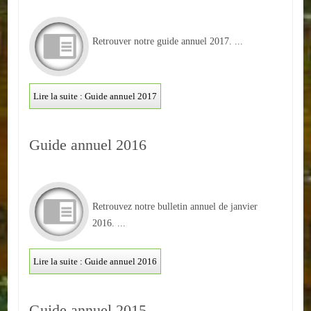
ACTUALITÉS
Retrouver notre guide annuel 2017. ...
ECOLES
Ecole publique
Lire la suite : Guide annuel 2017
Ecole privée
Guide annuel 2016
ASSOCIATIONS
Sportives
Retrouvez notre bulletin annuel de janvier
Loisirs et animations
2016. ...
Services
Lire la suite : Guide annuel 2016
Culturelles
Parents d'élèves
Guide annuel 2015