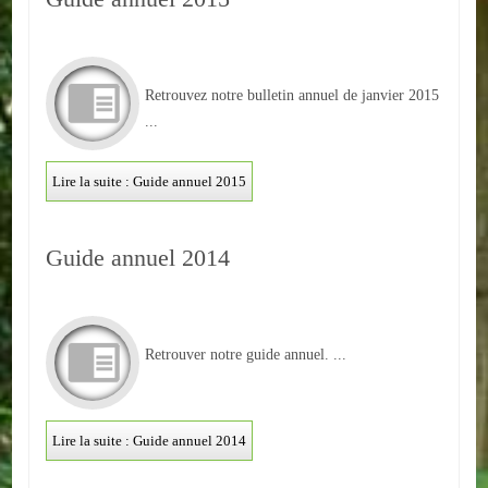
Autres
ENTREPRISES
Retrouvez notre bulletin annuel de janvier 2015
...
L'agriculture
Capitale du chrysanthème
Lire la suite : Guide annuel 2015
Nos entreprises
Guide annuel 2014
Industries
Transports
Retrouver notre guide annuel. ...
Commerces
Hotels/Restaurants
Lire la suite : Guide annuel 2014
Garages