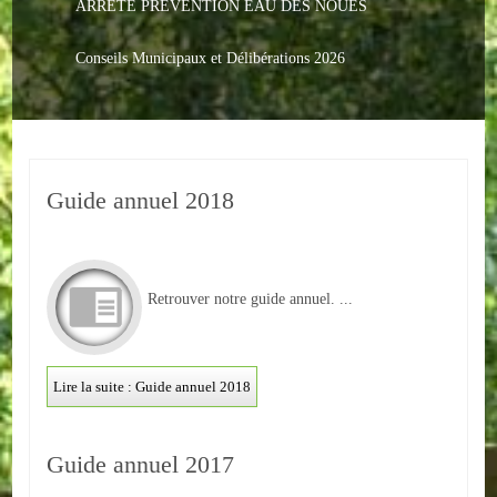
ARRETE PREVENTION EAU DES NOUES
Le PACS
Voter
Conseils Municipaux et Délibérations 2026
Bientôt 16 ans
Vos Papiers
Guide annuel 2018
Urbanisme
Adresses/Téléphone
Santé
Retrouver notre guide annuel. ...
Social
Lire la suite : Guide annuel 2018
Culturel
Divers
Guide annuel 2017
Arrêtes en cours