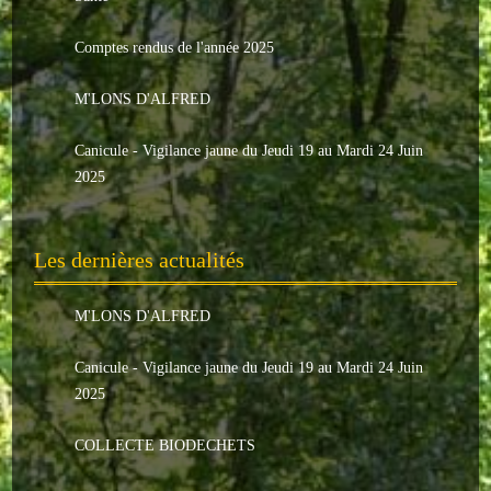
Le conseil municipal
Comptes rendus de l'année 2025
Les élus
M'LONS D'ALFRED
Les commissions
Canicule - Vigilance jaune du Jeudi 19 au Mardi 24 Juin
Les comptes rendus
2025
Le personnel communal
Les dernières actualités
L'Echo de Nuaillé
Tarifs et locations
M'LONS D'ALFRED
Galeries photos
Canicule - Vigilance jaune du Jeudi 19 au Mardi 24 Juin
2025
INDISPENSABLES
COLLECTE BIODECHETS
Nouveaux arrivants