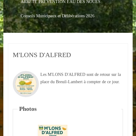
ARRETE PREVENTION EAU DES NOUES
Le PACS
Voter
Conseils Municipaux et Délibérations 2026
Bientôt 16 ans
Vos Papiers
M'LONS D'ALFRED
Urbanisme
Adresses/Téléphone
Les M'LONS D'ALFRED sont de retour sur la
Santé
place du Breuil-Lambert à compter de ce jour.
Social
Photos
Culturel
Divers
Arrêtes en cours