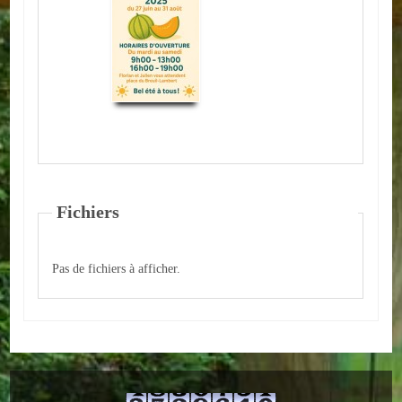
ACTUALITÉS
ECOLES
Ecole publique
Ecole privée
ASSOCIATIONS
Fichiers
Sportives
Pas de fichiers à afficher.
Loisirs et animations
Services
Culturelles
Parents d'élèves