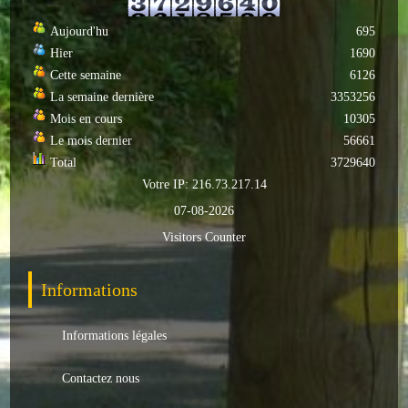
Autres
Aujourd'hu
695
Hier
1690
ENTREPRISES
Cette semaine
6126
La semaine dernière
3353256
L'agriculture
Mois en cours
10305
Le mois dernier
56661
Capitale du chrysanthème
Total
3729640
Nos entreprises
Votre IP: 216.73.217.14
07-08-2026
Industries
Visitors Counter
Transports
Informations
Commerces
Informations légales
Hotels/Restaurants
Contactez nous
Garages