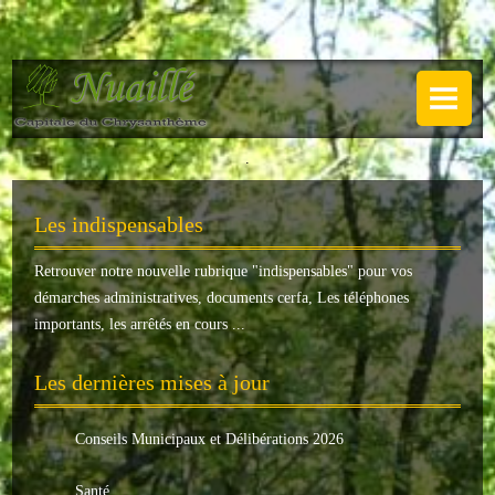
NUAILLÉ
Plan de Nuaillé
.
Sentiers pédestres
Les indispensables
Guide annuel
Retrouver notre nouvelle rubrique "
indispensables
" pour vos
Histoire
démarches administratives, documents cerfa, Les téléphones
Galerie
importants, les arrêtés en cours ...
LA MAIRIE
Les dernières mises à jour
Horaires
Conseils Municipaux et Délibérations 2026
Agence postale
Santé