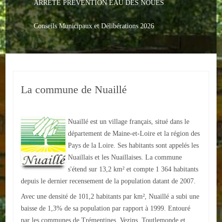
ARRETE PREVENTION EAU DES NOUES
Le PACS
Voter
Conseils Municipaux et Délibérations 2026
Bientôt 16 ans
Vos Papiers
La commune de Nuaillé
Urbanisme
Adresses/Téléphone
Nuaillé est un village français, situé dans le
Santé
département de Maine-et-Loire et la région des
Pays de la Loire. Ses habitants sont appelés les
Social
Nuaillais et les Nuaillaises. La commune
s'étend sur 13,2 km² et compte 1 364 habitants
Culturel
depuis le dernier recensement de la population datant de 2007.
Avec une densité de 101,2 habitants par km², Nuaillé a subi une
Divers
baisse de 1,3% de sa population par rapport à 1999. Entouré
Arrêtes en cours
par les communes de Trémentines, Vezins, Toutlemonde et