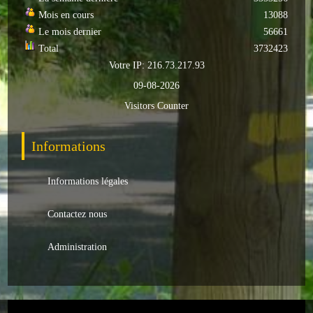
Mois en cours
13088
Autres
Le mois dernier
56661
Total
3732423
ENTREPRISES
Votre IP: 216.73.217.93
L'agriculture
09-08-2026
Visitors Counter
Capitale du chrysanthème
Nos entreprises
Informations
Industries
Informations légales
Transports
Contactez nous
Commerces
Administration
Hotels/Restaurants
Garages