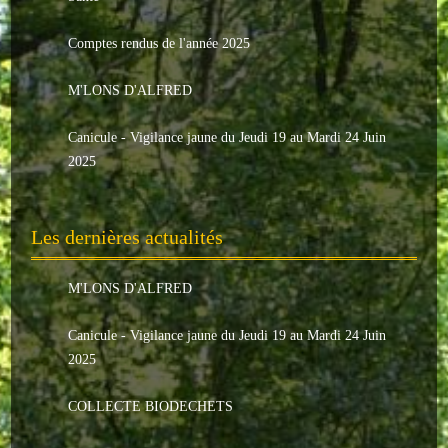
Le conseil municipal
Comptes rendus de l'année 2025
Les élus
M'LONS D'ALFRED
Les commissions
Canicule - Vigilance jaune du Jeudi 19 au Mardi 24 Juin
Les comptes rendus
2025
Le personnel communal
Les dernières actualités
L'Echo de Nuaillé
Tarifs et locations
M'LONS D'ALFRED
Galeries photos
Canicule - Vigilance jaune du Jeudi 19 au Mardi 24 Juin
2025
INDISPENSABLES
COLLECTE BIODECHETS
Nouveaux arrivants