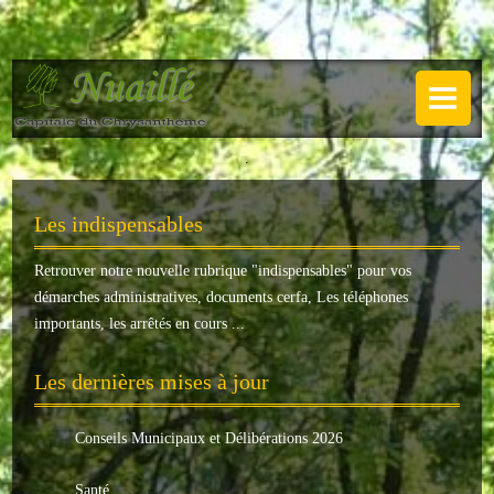
NUAILLÉ
Plan de Nuaillé
.
Sentiers pédestres
Les indispensables
Guide annuel
Retrouver notre nouvelle rubrique "
indispensables
" pour vos
Histoire
démarches administratives, documents cerfa, Les téléphones
Galerie
importants, les arrêtés en cours ...
LA MAIRIE
Les dernières mises à jour
Horaires
Conseils Municipaux et Délibérations 2026
Agence postale
Santé