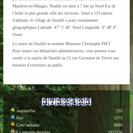
Mazières-en-Mauges, Nuaillé est situé à 7 km au Nord-Est de
ACTUALITÉS
Cholet la plus grande ville des environs. Situé à 133 mètres
d'altitude, le village de Nuaillé a pour coordonnées
ECOLES
géographiques Latitude: 47° 5' 40'' Nord Longitude: 0° 48' 0''
Ouest.
Ecole publique
Le maire de Nuaillé se nomme Monsieur Christophe PIET.
Ecole privée
Pour toutes vos démarches administratives, vous pouvez vous
rendre à la mairie de Nuaillé au 12 rue Germaine de Terves aux
ASSOCIATIONS
horaires d'ouverture au public.
Sportives
Loisirs et animations
Services
Aujourd'hu
235
Culturelles
Hier
1573
Cette semaine
8909
Parents d'élèves
La semaine dernière
3353256