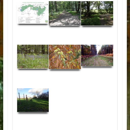
ACTUALITÉS
ECOLES
Ecole publique
Ecole privée
ASSOCIATIONS
Sportives
Loisirs et animations
Services
Culturelles
Parents d'élèves