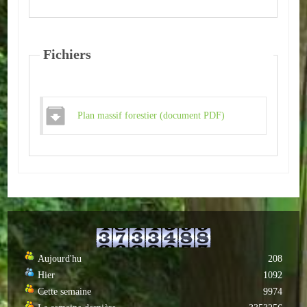
Autres
ENTREPRISES
Fichiers
L'agriculture
Capitale du chrysanthème
Plan massif forestier (document PDF)
Nos entreprises
Industries
Transports
Commerces
Hotels/Restaurants
Aujourd'hu
208
Hier
1092
Garages
Cette semaine
9974