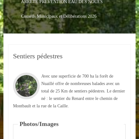
ARRETE PREVENTION EAU DES NOUES
Le PACS
Voter
Conseils Municipaux et Délibérations 2026
Bientôt 16 ans
Vos Papiers
Sentiers pédestres
Urbanisme
Adresses/Téléphone
Avec une superficie de 700 ha la forêt de
Santé
Nuaillé offre de nombreuses balades avec un
total de 25 Km de sentiers pédestres. Le dernier
Social
né : le sentier du Renard entre le chemin de
Montbault et la rue de la Caille.
Culturel
Photos/Images
Divers
Arrêtes en cours