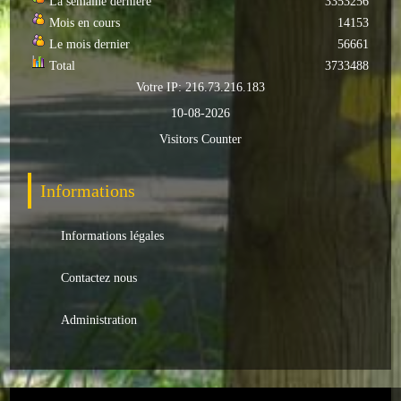
La semaine dernière
3353256
Loisirs
Mois en cours
14153
Le mois dernier
56661
Batiments/TP
Total
3733488
Votre IP: 216.73.216.183
Services
10-08-2026
CONTACT
Visitors Counter
ENVIRONNEMENT
Informations
Informations générales
Informations légales
Actualités
Contactez nous
Administration