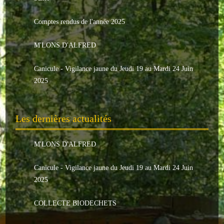
Le conseil municipal
Comptes rendus de l'année 2025
Les élus
M'LONS D'ALFRED
Les commissions
Canicule - Vigilance jaune du Jeudi 19 au Mardi 24 Juin
Les comptes rendus
2025
Le personnel communal
Les dernières actualités
L'Echo de Nuaillé
Tarifs et locations
M'LONS D'ALFRED
Galeries photos
Canicule - Vigilance jaune du Jeudi 19 au Mardi 24 Juin
2025
INDISPENSABLES
COLLECTE BIODECHETS
Nouveaux arrivants