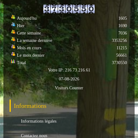
ACTUALITÉS
Aujourd'hu
1605
ECOLES
Hier
1690
Cette semaine
7036
Ecole publique
La semaine dernière
3353256
Mois en cours
11215
Ecole privée
Le mois dernier
56661
Total
3730550
ASSOCIATIONS
Votre IP: 216.73.216.61
07-08-2026
Sportives
Visitors Counter
Loisirs et animations
Informations
Services
Culturelles
Informations légales
Parents d'élèves
Contactez nous