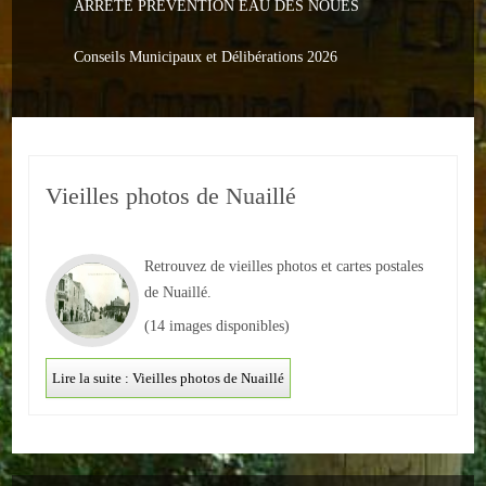
ARRETE PREVENTION EAU DES NOUES
Le PACS
Voter
Conseils Municipaux et Délibérations 2026
Bientôt 16 ans
Vos Papiers
Vieilles photos de Nuaillé
Urbanisme
Adresses/Téléphone
Retrouvez de vieilles photos et cartes postales
Santé
de Nuaillé.
(14 images disponibles)
Social
Lire la suite : Vieilles photos de Nuaillé
Culturel
Divers
Arrêtes en cours