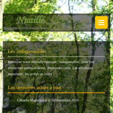
NUAILLÉ
Plan de Nuaillé
.
Sentiers pédestres
Les indispensables
Guide annuel
Retrouver notre nouvelle rubrique "
indispensables
" pour vos
Histoire
démarches administratives, documents cerfa, Les téléphones
Galerie
importants, les arrêtés en cours ...
LA MAIRIE
Les dernières mises à jour
Horaires
Conseils Municipaux et Délibérations 2026
Agence postale
Santé