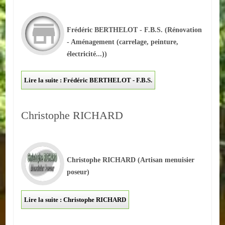
ACTUALITÉS
Frédéric BERTHELOT - F.B.S.
(Rénovation
ECOLES
- Aménagement (carrelage, peinture,
électricité...))
Ecole publique
Lire la suite : Frédéric BERTHELOT - F.B.S.
Ecole privée
ASSOCIATIONS
Christophe RICHARD
Sportives
Loisirs et animations
Christophe RICHARD
(Artisan menuisier
poseur)
Services
Culturelles
Lire la suite : Christophe RICHARD
Parents d'élèves