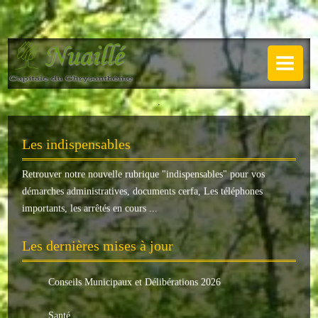
NUAILLÉ
Plan de Nuaillé
.
Sentiers pédestres
Les indispensables
Guide annuel
Retrouver notre nouvelle rubrique "
indispensables
" pour vos
Histoire
démarches administratives, documents cerfa, Les téléphones
Galerie
importants, les arrêtés en cours ...
LA MAIRIE
Les dernières mises à jour
Horaires
Conseils Municipaux et Délibérations 2026
Agence postale
Santé