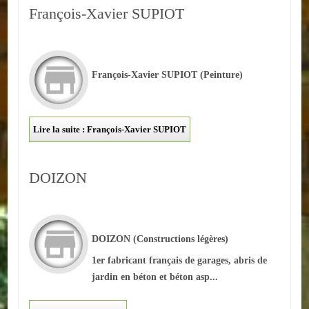
François-Xavier SUPIOT
Autres
ENTREPRISES
François-Xavier SUPIOT
(Peinture)
L'agriculture
Capitale du chrysanthème
Lire la suite : François-Xavier SUPIOT
Nos entreprises
Industries
DOIZON
Transports
Commerces
DOIZON
(Constructions légères)
Hotels/Restaurants
1er fabricant français de garages, abris de
jardin en béton et béton asp...
Garages