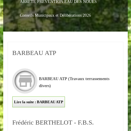
ARRETE PREVENTION EAU DES NOUES
Le PACS
Voter
Conseils Municipaux et Délibérations 2026
Bientôt 16 ans
Vos Papiers
BARBEAU ATP
Urbanisme
Adresses/Téléphone
Santé
BARBEAU ATP
(Travaux terrassements
divers)
Social
Lire la suite : BARBEAU ATP
Culturel
Divers
Frédéric BERTHELOT - F.B.S.
Arrêtes en cours