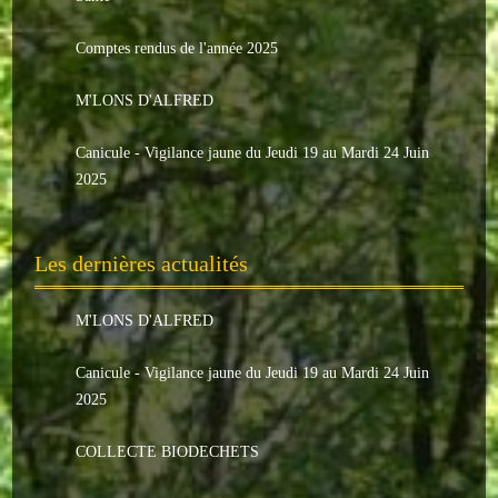
Le conseil municipal
Comptes rendus de l'année 2025
Les élus
M'LONS D'ALFRED
Les commissions
Canicule - Vigilance jaune du Jeudi 19 au Mardi 24 Juin
Les comptes rendus
2025
Le personnel communal
Les dernières actualités
L'Echo de Nuaillé
Tarifs et locations
M'LONS D'ALFRED
Galeries photos
Canicule - Vigilance jaune du Jeudi 19 au Mardi 24 Juin
2025
INDISPENSABLES
COLLECTE BIODECHETS
Nouveaux arrivants