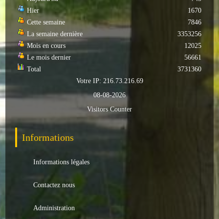
Hier
1670
Cette semaine
7846
La semaine dernière
3353256
Mois en cours
12025
Le mois dernier
56661
Total
3731360
Votre IP: 216.73.216.69
08-08-2026
Visitors Counter
Informations
Informations légales
Contactez nous
Administration