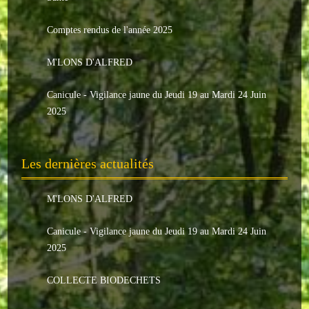
Le conseil municipal
Comptes rendus de l'année 2025
Les élus
M'LONS D'ALFRED
Les commissions
Canicule - Vigilance jaune du Jeudi 19 au Mardi 24 Juin
Les comptes rendus
2025
Le personnel communal
Les dernières actualités
L'Echo de Nuaillé
Tarifs et locations
M'LONS D'ALFRED
Galeries photos
Canicule - Vigilance jaune du Jeudi 19 au Mardi 24 Juin
2025
INDISPENSABLES
COLLECTE BIODECHETS
Nouveaux arrivants