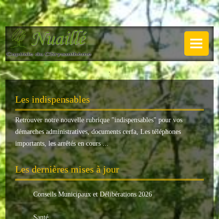
NUAILLÉ
Plan de Nuaillé
.
Sentiers pédestres
Les indispensables
Guide annuel
Retrouver notre nouvelle rubrique "
indispensables
" pour vos
Histoire
démarches administratives, documents cerfa, Les téléphones
Galerie
importants, les arrêtés en cours ...
LA MAIRIE
Les dernières mises à jour
Horaires
Conseils Municipaux et Délibérations 2026
Agence postale
Santé