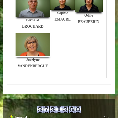
Loisirs
Sophie
Odile
Batiments/TP
EMAURE
Bernard
BEAUPERIN
BROCHARD
Services
CONTACT
ENVIRONNEMENT
Jocelyne
Informations générales
VANDENBERGUE
Actualités
Aujourd'hu
745