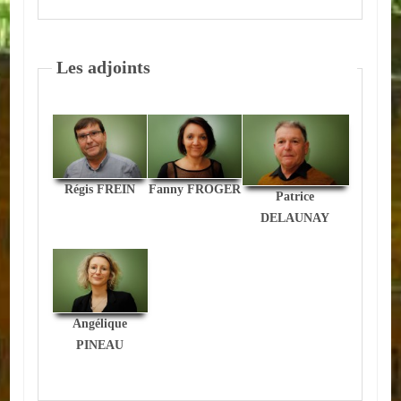
ACTUALITÉS
Les adjoints
ECOLES
Ecole publique
Ecole privée
Régis FREIN
Fanny FROGER
ASSOCIATIONS
Patrice
DELAUNAY
Sportives
Loisirs et animations
Services
Angélique
PINEAU
Culturelles
Parents d'élèves