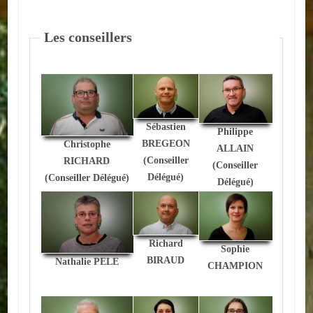
Autres
Les conseillers
ENTREPRISES
L'agriculture
Capitale du chrysanthème
Sébastien
Philippe
Nos entreprises
BREGEON
Christophe
ALLAIN
(Conseiller
RICHARD
(Conseiller
Industries
Délégué)
(Conseiller Délégué)
Délégué)
Transports
Commerces
Richard
Sophie
BIRAUD
Nathalie PELE
Hotels/Restaurants
CHAMPION
Garages