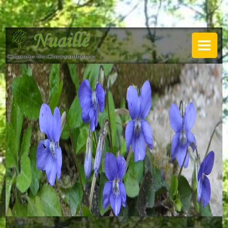
NUAILLÉ
Plan de Nuaillé
Sentiers pédestres
Guide annuel
Histoire
Galerie
LA MAIRIE
Horaires
Agence postale