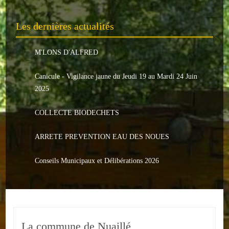
Le PACS
Les dernières actualités
Voter
Bientôt 16 ans
M'LONS D'ALFRED
Vos Papiers
Canicule - Vigilance jaune du Jeudi 19 au Mardi 24 Juin
2025
Urbanisme
COLLECTE BIODECHETS
Adresses/Téléphone
ARRETE PREVENTION EAU DES NOUES
Santé
Social
Conseils Municipaux et Délibérations 2026
Culturel
Divers
La commune de Nuaillé
Arrêtes en cours