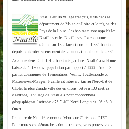
ACTUALITÉS
Nuaillé est un village français, situé dans le
ECOLES
département de Maine-et-Loire et la région des
Pays de la Loire. Ses habitants sont appelés les
Ecole publique
Nuaillais et les Nuaillaises. La commune
s'étend sur 13,2 km² et compte 1 364 habitants
Ecole privée
depuis le dernier recensement de la population datant de 2007.
Avec une densité de 101,2 habitants par km², Nuaillé a subi une
ASSOCIATIONS
baisse de 1,3% de sa population par rapport à 1999. Entouré
Sportives
par les communes de Trémentines, Vezins, Toutlemonde et
Mazières-en-Mauges, Nuaillé est situé à 7 km au Nord-Est de
Loisirs et animations
Cholet la plus grande ville des environs. Situé à 133 mètres
d'altitude, le village de Nuaillé a pour coordonnées
Services
géographiques Latitude: 47° 5' 40'' Nord Longitude: 0° 48' 0''
Ouest.
Culturelles
Le maire de Nuaillé se nomme Monsieur Christophe PIET.
Parents d'élèves
Pour toutes vos démarches administratives, vous pouvez vous