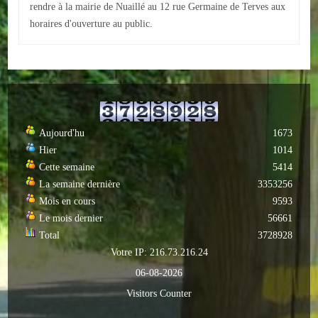
rendre à la mairie de Nuaillé au 12 rue Germaine de Terves aux
Autres
horaires d'ouverture au public.
ENTREPRISES
L'agriculture
Capitale du chrysanthème
Aujourd'hu
1673
Nos entreprises
Hier
1014
Cette semaine
5414
Industries
La semaine dernière
3353256
Mois en cours
9593
Transports
Le mois dernier
56661
Total
3728928
Commerces
Votre IP: 216.73.216.24
Hotels/Restaurants
06-08-2026
Visitors Counter
Garages