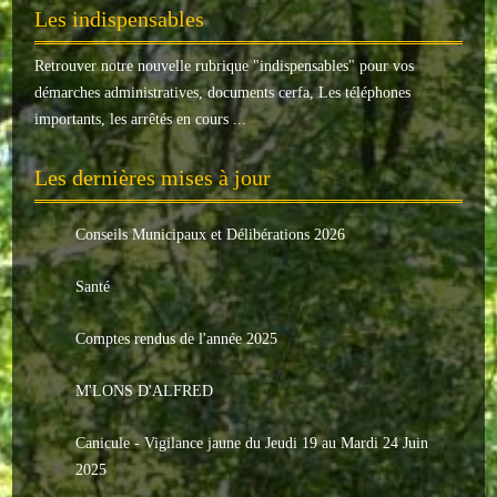
Les indispensables
Le conseil municipal
Retrouver notre nouvelle rubrique "
indispensables
" pour vos
Les élus
démarches administratives, documents cerfa, Les téléphones
Les commissions
importants, les arrêtés en cours ...
Les comptes rendus
Les dernières mises à jour
Le personnel communal
Conseils Municipaux et Délibérations 2026
L'Echo de Nuaillé
Santé
Tarifs et locations
Comptes rendus de l'année 2025
Galeries photos
M'LONS D'ALFRED
INDISPENSABLES
Canicule - Vigilance jaune du Jeudi 19 au Mardi 24 Juin
Nouveaux arrivants
2025