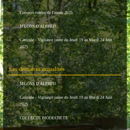
Le conseil municipal
Comptes rendus de l'année 2025
Les élus
M'LONS D'ALFRED
Les commissions
Canicule - Vigilance jaune du Jeudi 19 au Mardi 24 Juin
Les comptes rendus
2025
Le personnel communal
Les dernières actualités
L'Echo de Nuaillé
Tarifs et locations
M'LONS D'ALFRED
Galeries photos
Canicule - Vigilance jaune du Jeudi 19 au Mardi 24 Juin
2025
INDISPENSABLES
COLLECTE BIODECHETS
Nouveaux arrivants