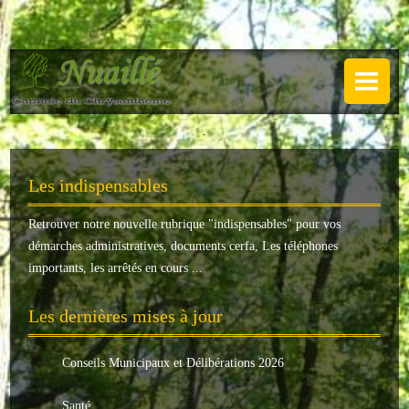
NUAILLÉ
Plan de Nuaillé
.
Sentiers pédestres
Les indispensables
Guide annuel
Retrouver notre nouvelle rubrique "
indispensables
" pour vos
Histoire
démarches administratives, documents cerfa, Les téléphones
Galerie
importants, les arrêtés en cours ...
LA MAIRIE
Les dernières mises à jour
Horaires
Conseils Municipaux et Délibérations 2026
Agence postale
Santé