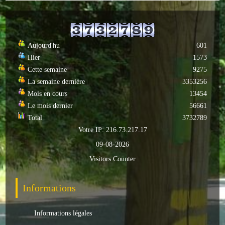
ACTUALITÉS
ECOLES
Aujourd'hu
601
Hier
1573
Ecole publique
Cette semaine
9275
La semaine dernière
3353256
Ecole privée
Mois en cours
13454
Le mois dernier
56661
ASSOCIATIONS
Total
3732789
Sportives
Votre IP: 216.73.217.17
09-08-2026
Loisirs et animations
Visitors Counter
Services
Informations
Culturelles
Informations légales
Parents d'élèves