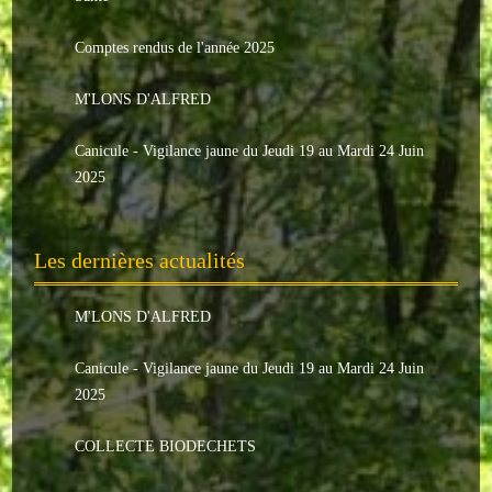
Le conseil municipal
Comptes rendus de l'année 2025
Les élus
M'LONS D'ALFRED
Les commissions
Canicule - Vigilance jaune du Jeudi 19 au Mardi 24 Juin
Les comptes rendus
2025
Le personnel communal
Les dernières actualités
L'Echo de Nuaillé
Tarifs et locations
M'LONS D'ALFRED
Galeries photos
Canicule - Vigilance jaune du Jeudi 19 au Mardi 24 Juin
2025
INDISPENSABLES
COLLECTE BIODECHETS
Nouveaux arrivants