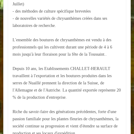
Juillet)
- des méthodes de culture spécifique brevetées
ACTUALITÉS
- de nouvelles variétés de chrysanthèmes créées dans ses
ECOLES
laboratoires de recherche.
Ecole publique
L'ensemble des boutures de chrysanthèmes est vendu à des
professionnels qui les cultivent durant une période de 4 à 6
Ecole privée
mois jusqu'à leur floraison pour la fête de la Toussaint..
ASSOCIATIONS
Depuis 10 ans, les Etablissements CHALLET-HERAULT
travaillent à l'exportation et les boutures produites dans les
Sportives
serres de Nuaillé prennent la direction de la Suisse, de
Loisirs et animations
l'Allemagne et de l'Autriche. La quantité exportée représente 20
% de la production d'entreprise.
Services
Riche du savoir-faire des générations précédentes, forte d'une
Culturelles
passion familiale pour les plantes fleuries de chrysanthèmes, la
société continue sa progression et vient d'étendre sa surface de
Parents d'élèves
production et ses locaux d'expédition.