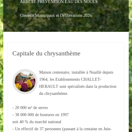
ARRETE PREVENTION EAU DES NOUES
Le PACS
Voter
Conseils Municipaux et Délibérations 2026
Bientôt 16 ans
Vos Papiers
Capitale du chrysanthème
Urbanisme
Adresses/Téléphone
Maison centenaire, installée à Nuaillé depuis
Santé
1964, les Etablissements CHALLET-
HERAULT sont spécialisés dans la production
Social
du chrysanthème.
Culturel
- 20 000 m² de serres
- 38 000 000 de boutures en 1997
Divers
soit 40 % du marché national
- Un effectif de 37 personnes (passant à la centaine en Juin-
Arrêtes en cours