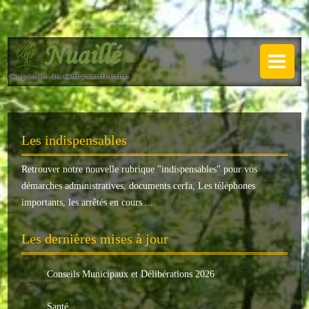
NUAILLÉ
Plan de Nuaillé
.
Sentiers pédestres
Les indispensables
Guide annuel
Retrouver notre nouvelle rubrique "
indispensables
" pour vos
Histoire
démarches administratives, documents cerfa, Les téléphones
Galerie
importants, les arrêtés en cours ...
LA MAIRIE
Les dernières mises à jour
Horaires
Conseils Municipaux et Délibérations 2026
Agence postale
Santé