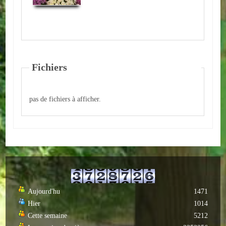
Loisirs
Batiments/TP
Services
Fichiers
CONTACT
ENVIRONNEMENT
pas de fichiers à afficher.
Informations générales
Actualités
Aujourd'hu
1471
Hier
1014
Cette semaine
5212