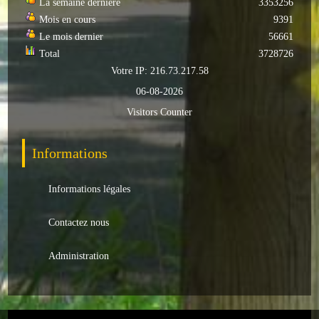
La semaine dernière
3353256
Mois en cours
9391
Le mois dernier
56661
Total
3728726
Votre IP: 216.73.217.58
06-08-2026
Visitors Counter
Informations
Informations légales
Contactez nous
Administration