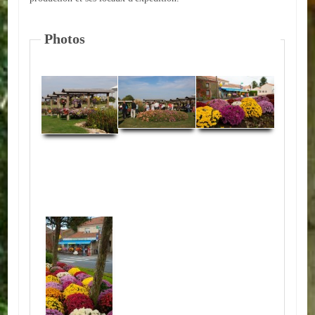
Autres
Photos
ENTREPRISES
L'agriculture
Capitale du chrysanthème
Nos entreprises
Industries
Transports
Commerces
Hotels/Restaurants
Garages