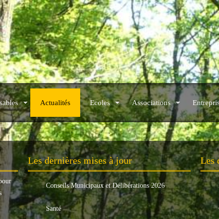
sables
Actualités
Ecoles
Associations
Entrepri
.
Les dernières mises à jour
Les 
pour
Conseils Municipaux et Délibérations 2026
s
Santé