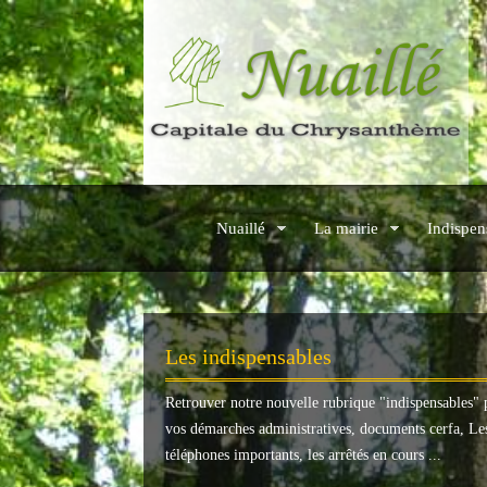
Nuaillé
La mairie
Indispen
Les indispensables
Retrouver notre nouvelle rubrique "
indispensables
" 
vos démarches administratives, documents cerfa, Le
téléphones importants, les arrêtés en cours ...