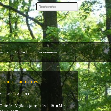
ses
Contact
Environnement
dernières actualités
M'LONS D'ALFRED
Canicule - Vigilance jaune du Jeudi 19 au Mardi