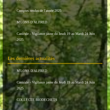
Le conseil municipal
Comptes rendus de l'année 2025
Les élus
M'LONS D'ALFRED
Les commissions
Canicule - Vigilance jaune du Jeudi 19 au Mardi 24 Juin
Les comptes rendus
2025
Le personnel communal
Les dernières actualités
L'Echo de Nuaillé
Tarifs et locations
M'LONS D'ALFRED
Galeries photos
Canicule - Vigilance jaune du Jeudi 19 au Mardi 24 Juin
2025
INDISPENSABLES
COLLECTE BIODECHETS
Nouveaux arrivants