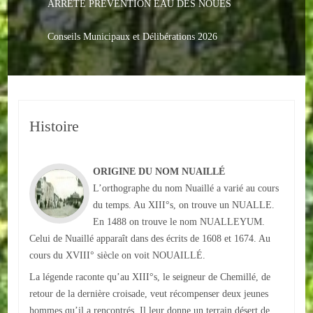
ARRETE PREVENTION EAU DES NOUES
Le PACS
Voter
Conseils Municipaux et Délibérations 2026
Bientôt 16 ans
Vos Papiers
Histoire
Urbanisme
Adresses/Téléphone
ORIGINE DU NOM NUAILLÉ
Santé
L’orthographe du nom Nuaillé a varié au cours
du temps. Au XIII°s, on trouve un NUALLE.
Social
En 1488 on trouve le nom NUALLEYUM.
Celui de Nuaillé apparaît dans des écrits de 1608 et 1674. Au
Culturel
cours du XVIII° siècle on voit NOUAILLÉ.
La légende raconte qu’au XIII°s, le seigneur de Chemillé, de
Divers
retour de la dernière croisade, veut récompenser deux jeunes
Arrêtes en cours
hommes qu’il a rencontrés. Il leur donne un terrain désert de