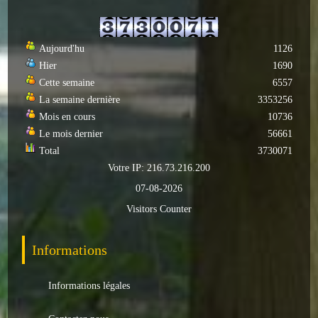
Aujourd'hu
1126
Hier
1690
Cette semaine
6557
La semaine dernière
3353256
Mois en cours
10736
Le mois dernier
56661
Total
3730071
Votre IP: 216.73.216.200
07-08-2026
Visitors Counter
Informations
Informations légales