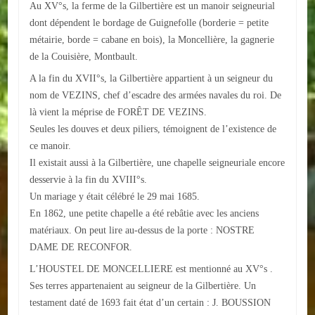
Au XV°s, la ferme de la Gilbertière est un manoir seigneurial
Autres
dont dépendent le bordage de Guignefolle (borderie = petite
métairie, borde = cabane en bois), la Moncellière, la gagnerie
ENTREPRISES
de la Couisière, Montbault.
A la fin du XVII°s, la Gilbertière appartient à un seigneur du
L'agriculture
nom de VEZINS, chef d’escadre des armées navales du roi. De
Capitale du chrysanthème
là vient la méprise de FORÊT DE VEZINS.
Seules les douves et deux piliers, témoignent de l’existence de
Nos entreprises
ce manoir.
Il existait aussi à la Gilbertière, une chapelle seigneuriale encore
Industries
desservie à la fin du XVIII°s.
Un mariage y était célébré le 29 mai 1685.
Transports
En 1862, une petite chapelle a été rebâtie avec les anciens
matériaux. On peut lire au-dessus de la porte : NOSTRE
Commerces
DAME DE RECONFOR.
Hotels/Restaurants
L’HOUSTEL DE MONCELLIERE est mentionné au XV°s .
Ses terres appartenaient au seigneur de la Gilbertière. Un
Garages
testament daté de 1693 fait état d’un certain : J. BOUSSION