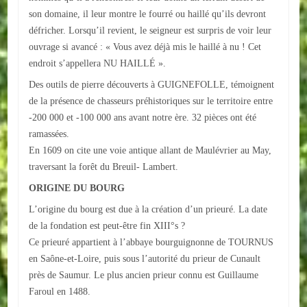
son domaine, il leur montre le fourré ou haillé qu’ils devront
ACTUALITÉS
défricher. Lorsqu’il revient, le seigneur est surpris de voir leur
ouvrage si avancé : « Vous avez déjà mis le haillé à nu ! Cet
ECOLES
endroit s’appellera NU HAILLÉ ».
Des outils de pierre découverts à GUIGNEFOLLE, témoignent
Ecole publique
de la présence de chasseurs préhistoriques sur le territoire entre
Ecole privée
-200 000 et -100 000 ans avant notre ère. 32 pièces ont été
ramassées.
ASSOCIATIONS
En 1609 on cite une voie antique allant de Maulévrier au May,
traversant la forêt du Breuil- Lambert.
Sportives
ORIGINE DU BOURG
Loisirs et animations
L’origine du bourg est due à la création d’un prieuré. La date
de la fondation est peut-être fin XIII°s ?
Services
Ce prieuré appartient à l’abbaye bourguignonne de TOURNUS
en Saône-et-Loire, puis sous l’autorité du prieur de Cunault
Culturelles
près de Saumur. Le plus ancien prieur connu est Guillaume
Faroul en 1488.
Parents d'élèves