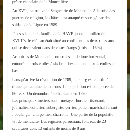
prêtre chapelain de la Moncellière.
Loisirs
Au XV°s, on trouve la Seigneurie de Montbault. A la suite des
Batiments/TP
guerres de religion, le château est attaqué et saccagé par des
soldats de la Ligue en 1589.
Services
Possession de la famille de la HAYE jusqu’au milieu du
XVIII°s, le château était situé au confluent des deux ruisseaux
CONTACT
qui se déversaient dans de vastes étangs (trois en 1694).
ENVIRONNEMENT
Armoiries de Montbault : un croissant de lune horizontal,
entouré de trois étoiles à six branches en haut et trois étoiles en
Informations générales
bas.
Lorsqu’arrive la révolution de 1789, le bourg est constitué
Actualités
d’une quarantaine de maisons. La population est composée de
86 feux. On dénombre 450 habitants en 1790.
Les principaux métiers sont : métayer, bordier, tisserand,
journalier, voiturier, aubergiste, verrier, potier, maréchal-ferrant
, boulanger, charpentier, charron… Une partie de la population
vit de mendicité. Les registres paroissiaux font état de 23
sépultures dont 13 enfants de moins de 8 ans.