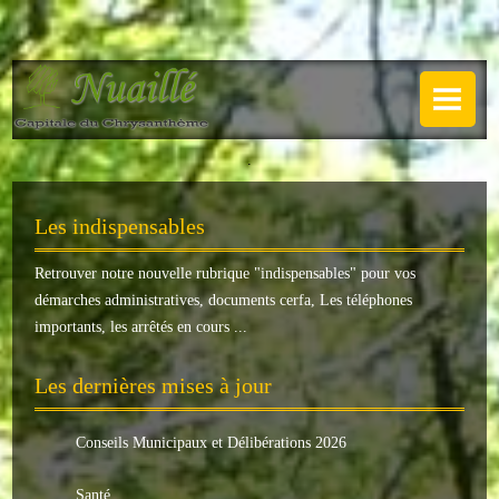
NUAILLÉ
Plan de Nuaillé
.
Sentiers pédestres
Les indispensables
Guide annuel
Retrouver notre nouvelle rubrique "
indispensables
" pour vos
Histoire
démarches administratives, documents cerfa, Les téléphones
Galerie
importants, les arrêtés en cours ...
LA MAIRIE
Les dernières mises à jour
Horaires
Conseils Municipaux et Délibérations 2026
Agence postale
Santé