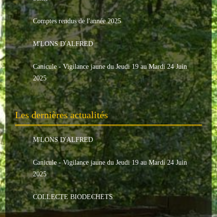
Le conseil municipal
Comptes rendus de l'année 2025
Les élus
M'LONS D'ALFRED
Les commissions
Canicule - Vigilance jaune du Jeudi 19 au Mardi 24 Juin
Les comptes rendus
2025
Le personnel communal
Les dernières actualités
L'Echo de Nuaillé
Tarifs et locations
M'LONS D'ALFRED
Galeries photos
Canicule - Vigilance jaune du Jeudi 19 au Mardi 24 Juin
2025
INDISPENSABLES
COLLECTE BIODECHETS
Nouveaux arrivants