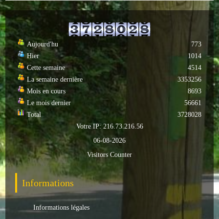
ACTUALITÉS
ECOLES
Aujourd'hu
773
Hier
1014
Ecole publique
Cette semaine
4514
La semaine dernière
3353256
Ecole privée
Mois en cours
8693
Le mois dernier
56661
ASSOCIATIONS
Total
3728028
Sportives
Votre IP: 216.73.216.56
06-08-2026
Loisirs et animations
Visitors Counter
Services
Informations
Culturelles
Informations légales
Parents d'élèves