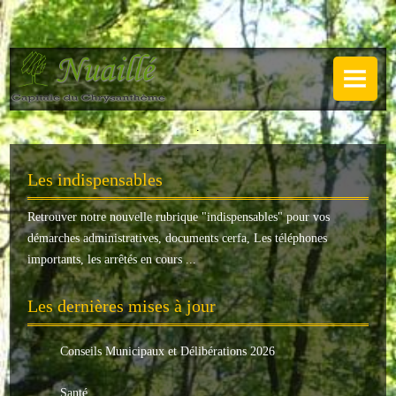
NUAILLÉ
Plan de Nuaillé
.
Sentiers pédestres
Les indispensables
Guide annuel
Retrouver notre nouvelle rubrique "
indispensables
" pour vos
Histoire
démarches administratives, documents cerfa, Les téléphones
Galerie
importants, les arrêtés en cours ...
LA MAIRIE
Les dernières mises à jour
Horaires
Conseils Municipaux et Délibérations 2026
Agence postale
Santé