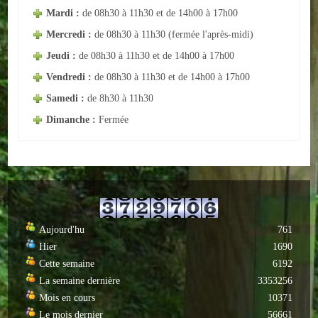
Mardi :
de 08h30 à 11h30 et de 14h00 à 17h00
ACTUALITÉS
Mercredi :
de 08h30 à 11h30 (fermée l'après-midi)
Jeudi :
de 08h30 à 11h30 et de 14h00 à 17h00
ECOLES
Vendredi :
de 08h30 à 11h30 et de 14h00 à 17h00
Ecole publique
Samedi :
de 8h30 à 11h30
Dimanche :
Fermée
Ecole privée
ASSOCIATIONS
Sportives
Loisirs et animations
Aujourd'hu
761
Services
Hier
1690
Cette semaine
6192
Culturelles
La semaine dernière
3353256
Mois en cours
10371
Parents d'élèves
Le mois dernier
56661