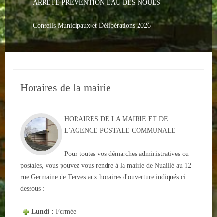
ARRETE PREVENTION EAU DES NOUES
Le PACS
Voter
Conseils Municipaux et Délibérations 2026
Bientôt 16 ans
Vos Papiers
Horaires de la mairie
Urbanisme
Adresses/Téléphone
HORAIRES DE LA MAIRIE ET DE
Santé
L'AGENCE POSTALE COMMUNALE
Social
Pour toutes vos démarches administratives ou
postales, vous pouvez vous rendre à la mairie de Nuaillé au 12
Culturel
rue Germaine de Terves aux horaires d'ouverture indiqués ci
dessous :
Divers
Lundi :
Fermée
Arrêtes en cours