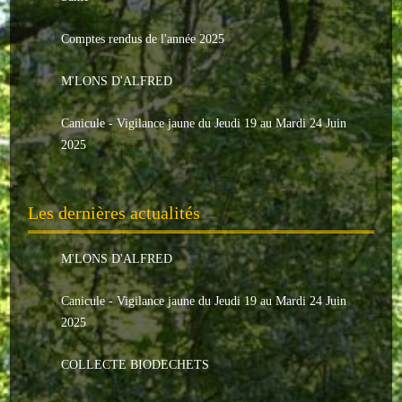
Le conseil municipal
Comptes rendus de l'année 2025
Les élus
M'LONS D'ALFRED
Les commissions
Canicule - Vigilance jaune du Jeudi 19 au Mardi 24 Juin
Les comptes rendus
2025
Le personnel communal
Les dernières actualités
L'Echo de Nuaillé
Tarifs et locations
M'LONS D'ALFRED
Galeries photos
Canicule - Vigilance jaune du Jeudi 19 au Mardi 24 Juin
2025
INDISPENSABLES
COLLECTE BIODECHETS
Nouveaux arrivants