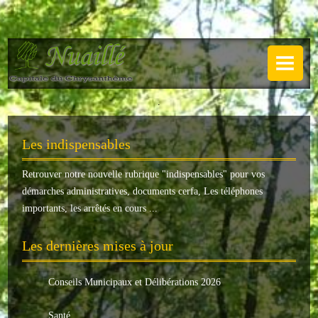
NUAILLÉ
Plan de Nuaillé
.
Sentiers pédestres
Les indispensables
Guide annuel
Retrouver notre nouvelle rubrique "
indispensables
" pour vos
Histoire
démarches administratives, documents cerfa, Les téléphones
Galerie
importants, les arrêtés en cours ...
LA MAIRIE
Les dernières mises à jour
Horaires
Conseils Municipaux et Délibérations 2026
Agence postale
Santé