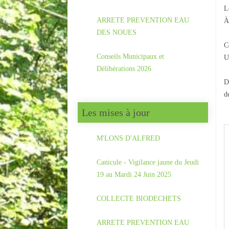
L
ARRETE PREVENTION EAU
À
DES NOUES
C
Conseils Municipaux et
U
Délibérations 2026
D
d
Les mises à jour
M'LONS D'ALFRED
Canicule - Vigilance jaune du Jeudi
19 au Mardi 24 Juin 2025
COLLECTE BIODECHETS
ARRETE PREVENTION EAU