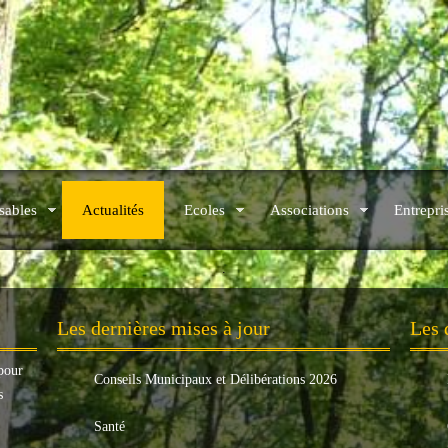
sables
Actualités
Ecoles
Associations
Entrepri
.
Les dernières mises à jour
Les 
pour
Conseils Municipaux et Délibérations 2026
s
Santé