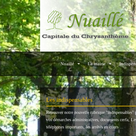
Nuaillé
La mairie
Indispen
Les indispensables
Retrouver notre nouvelle rubrique "
indispensables
" 
vos démarches administratives, documents cerfa, Le
téléphones importants, les arrêtés en cours ...