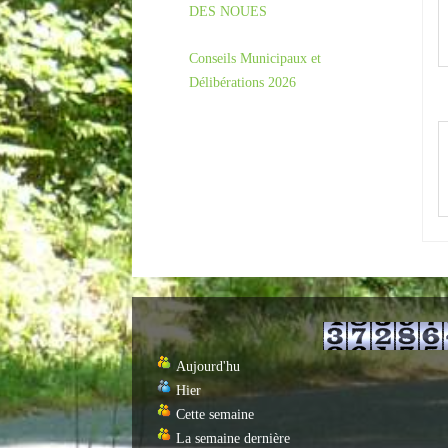
DES NOUES
Conseils Municipaux et
Délibérations 2026
Aujourd'hu
Hier
Cette semaine
La semaine dernière