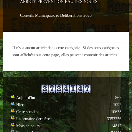
ARRETE PREVENTION EAU DES NOUES
Le PACS
Voter
Conseils Municipaux et Délibérations 2026
Bientôt 16 ans
Vos Papiers
Il n'y a aucun article dans cette catégorie. Si des sous-catégories
Urbanisme
sont affichées sur cette page, elles peuvent contenir des articles.
Adresses/Téléphone
Santé
Social
Aujourd'hu
867
Hier
1092
Culturel
Cette semaine
10633
Divers
La semaine dernière
3353256
Mois en cours
14812
Arrêtes en cours