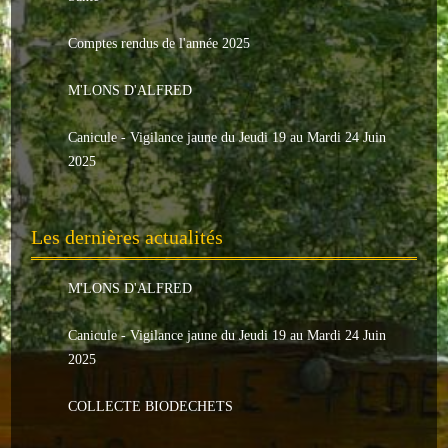
Le conseil municipal
Comptes rendus de l'année 2025
Les élus
M'LONS D'ALFRED
Les commissions
Canicule - Vigilance jaune du Jeudi 19 au Mardi 24 Juin
Les comptes rendus
2025
Le personnel communal
Les dernières actualités
L'Echo de Nuaillé
Tarifs et locations
M'LONS D'ALFRED
Galeries photos
Canicule - Vigilance jaune du Jeudi 19 au Mardi 24 Juin
2025
INDISPENSABLES
COLLECTE BIODECHETS
Nouveaux arrivants