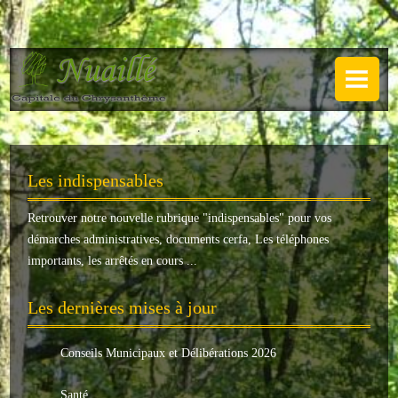
NUAILLÉ
Plan de Nuaillé
.
Sentiers pédestres
Les indispensables
Guide annuel
Retrouver notre nouvelle rubrique "
indispensables
" pour vos
Histoire
démarches administratives, documents cerfa, Les téléphones
Galerie
importants, les arrêtés en cours ...
LA MAIRIE
Les dernières mises à jour
Horaires
Conseils Municipaux et Délibérations 2026
Agence postale
Santé