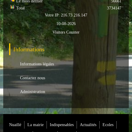
Le mois dernier
56661
Total
3734147
ACTUALITÉS
Votre IP: 216.73.216.147
10-08-2026
ECOLES
Visitors Counter
Ecole publique
Informations
Ecole privée
ASSOCIATIONS
Informations légales
Sportives
Contactez nous
Loisirs et animations
Administration
Services
Culturelles
Nuaillé
La mairie
Indispensables
Actualités
Ecoles
Parents d'élèves