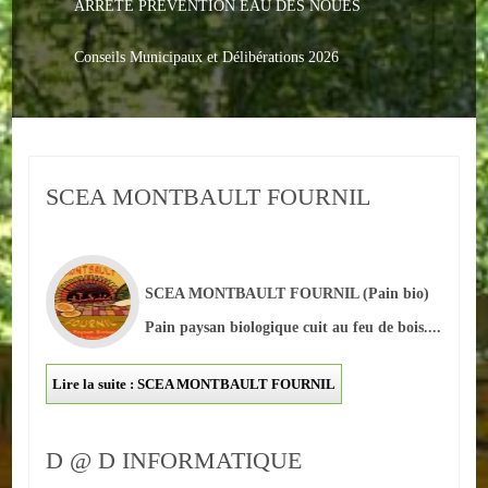
ARRETE PREVENTION EAU DES NOUES
Le PACS
Voter
Conseils Municipaux et Délibérations 2026
Bientôt 16 ans
Vos Papiers
SCEA MONTBAULT FOURNIL
Urbanisme
Adresses/Téléphone
Santé
SCEA MONTBAULT FOURNIL
(Pain bio)
Pain paysan biologique cuit au feu de bois....
Social
Lire la suite : SCEA MONTBAULT FOURNIL
Culturel
Divers
D @ D INFORMATIQUE
Arrêtes en cours