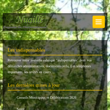
NUAILLÉ
Plan de Nuaillé
.
Sentiers pédestres
Les indispensables
Guide annuel
Retrouver notre nouvelle rubrique "
indispensables
" pour vos
Histoire
démarches administratives, documents cerfa, Les téléphones
Galerie
importants, les arrêtés en cours ...
LA MAIRIE
Les dernières mises à jour
Horaires
Conseils Municipaux et Délibérations 2026
Agence postale
Santé