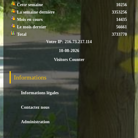
Loisirs
Cette semaine
10256
La semaine dernière
3353256
Batiments/TP
Mois en cours
14435
Le mois dernier
56661
Services
Total
3733770
Votre IP: 216.73.217.114
CONTACT
10-08-2026
ENVIRONNEMENT
Visitors Counter
Informations générales
Informations
Actualités
Informations légales
Contactez nous
Administration