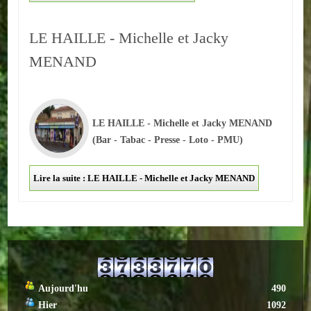
Autres
LE HAILLE - Michelle et Jacky
ENTREPRISES
MENAND
L'agriculture
Capitale du chrysanthème
LE HAILLE - Michelle et Jacky MENAND
Nos entreprises
(Bar - Tabac - Presse - Loto - PMU)
Industries
Lire la suite : LE HAILLE - Michelle et Jacky MENAND
Transports
Commerces
Hotels/Restaurants
Aujourd'hu
490
Garages
Hier
1092