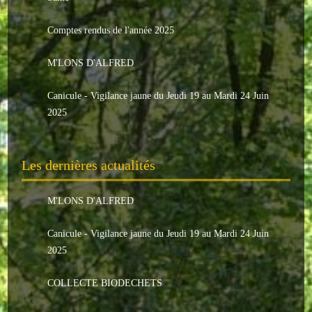
Le conseil municipal
Comptes rendus de l'année 2025
Les élus
M'LONS D'ALFRED
Les commissions
Canicule - Vigilance jaune du Jeudi 19 au Mardi 24 Juin
Les comptes rendus
2025
Le personnel communal
Les dernières actualités
L'Echo de Nuaillé
Tarifs et locations
M'LONS D'ALFRED
Galeries photos
Canicule - Vigilance jaune du Jeudi 19 au Mardi 24 Juin
2025
INDISPENSABLES
COLLECTE BIODECHETS
Nouveaux arrivants