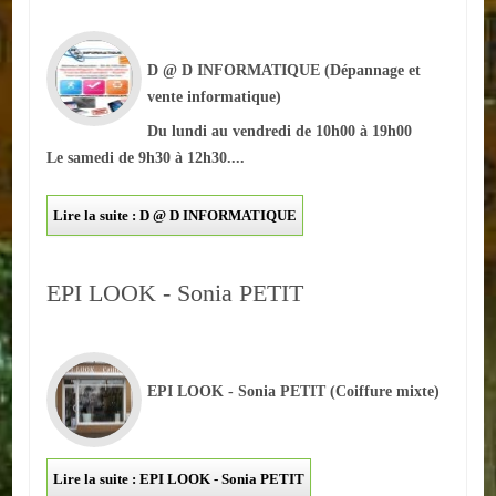
ACTUALITÉS
D @ D INFORMATIQUE
(Dépannage et
ECOLES
vente informatique)
Du lundi au vendredi de 10h00 à 19h00
Ecole publique
Le samedi de 9h30 à 12h30....
Ecole privée
Lire la suite : D @ D INFORMATIQUE
ASSOCIATIONS
Sportives
EPI LOOK - Sonia PETIT
Loisirs et animations
Services
EPI LOOK - Sonia PETIT
(Coiffure mixte)
Culturelles
Parents d'élèves
Lire la suite : EPI LOOK - Sonia PETIT