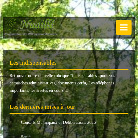
NUAILLÉ
Plan de Nuaillé
.
Sentiers pédestres
Les indispensables
Guide annuel
Retrouver notre nouvelle rubrique "
indispensables
" pour vos
Histoire
démarches administratives, documents cerfa, Les téléphones
Galerie
importants, les arrêtés en cours ...
LA MAIRIE
Les dernières mises à jour
Horaires
Conseils Municipaux et Délibérations 2026
Agence postale
Santé