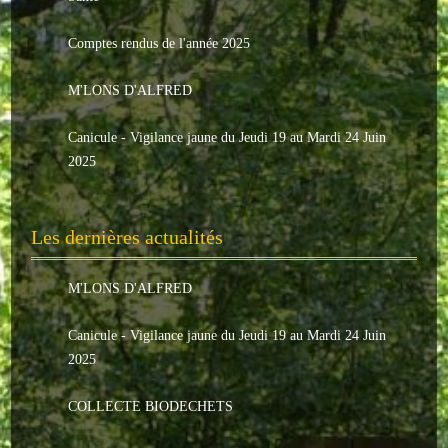
Le conseil municipal
Comptes rendus de l'année 2025
Les élus
M'LONS D'ALFRED
Les commissions
Canicule - Vigilance jaune du Jeudi 19 au Mardi 24 Juin
Les comptes rendus
2025
Le personnel communal
Les dernières actualités
L'Echo de Nuaillé
Tarifs et locations
M'LONS D'ALFRED
Galeries photos
Canicule - Vigilance jaune du Jeudi 19 au Mardi 24 Juin
2025
INDISPENSABLES
COLLECTE BIODECHETS
Nouveaux arrivants