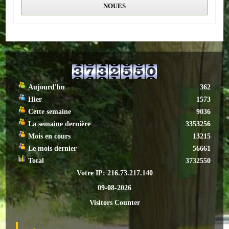
NOUES
ACTUALITÉS
ECOLES
Ecole publique
Ecole privée
Aujourd'hu
362
Hier
1573
ASSOCIATIONS
Cette semaine
9036
La semaine dernière
3353256
Sportives
Mois en cours
13215
Le mois dernier
56661
Loisirs et animations
Total
3732550
Votre IP: 216.73.217.140
Services
09-08-2026
Culturelles
Visitors Counter
Parents d'élèves