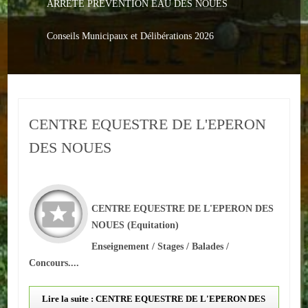
ARRETE PREVENTION EAU DES NOUES
Le PACS
Voter
Conseils Municipaux et Délibérations 2026
Bientôt 16 ans
Vos Papiers
CENTRE EQUESTRE DE L'EPERON
Urbanisme
DES NOUES
Adresses/Téléphone
Santé
CENTRE EQUESTRE DE L'EPERON DES
Social
NOUES
(Equitation)
Culturel
Enseignement / Stages / Balades /
Concours....
Divers
Lire la suite : CENTRE EQUESTRE DE L'EPERON DES
Arrêtes en cours