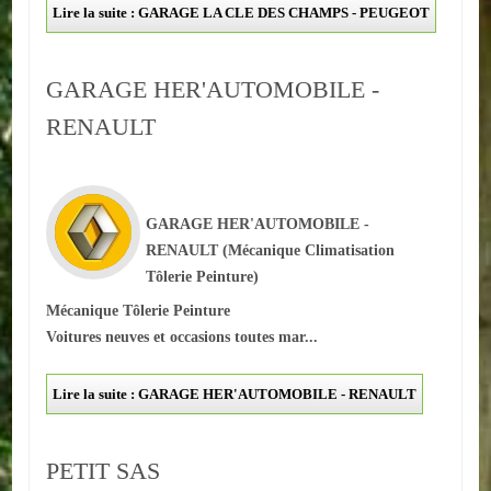
Lire la suite : GARAGE LA CLE DES CHAMPS - PEUGEOT
Autres
ENTREPRISES
GARAGE HER'AUTOMOBILE -
RENAULT
L'agriculture
Capitale du chrysanthème
Nos entreprises
GARAGE HER'AUTOMOBILE -
RENAULT
(Mécanique Climatisation
Industries
Tôlerie Peinture)
Mécanique Tôlerie Peinture
Transports
Voitures neuves et occasions toutes mar...
Commerces
Lire la suite : GARAGE HER'AUTOMOBILE - RENAULT
Hotels/Restaurants
Garages
PETIT SAS