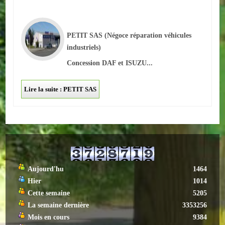
Loisirs
Batiments/TP
PETIT SAS
(Négoce réparation véhicules
industriels)
Services
Concession DAF et ISUZU...
CONTACT
Lire la suite : PETIT SAS
ENVIRONNEMENT
Informations générales
Actualités
Aujourd'hu
1464
Hier
1014
Cette semaine
5205
La semaine dernière
3353256
Mois en cours
9384