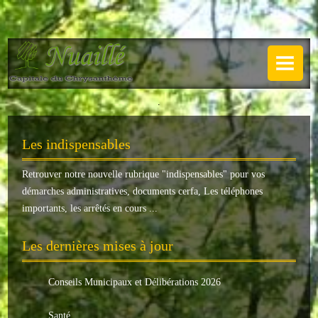
NUAILLÉ
Plan de Nuaillé
.
Sentiers pédestres
Les indispensables
Guide annuel
Retrouver notre nouvelle rubrique "
indispensables
" pour vos
Histoire
démarches administratives, documents cerfa, Les téléphones
Galerie
importants, les arrêtés en cours ...
LA MAIRIE
Les dernières mises à jour
Horaires
Conseils Municipaux et Délibérations 2026
Agence postale
Santé