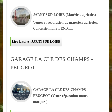
ACTUALITÉS
JARNY SUD LOIRE
(Matériels agricoles)
ECOLES
Ventes et réparation de matériels agricoles.
Concessionnaire FENDT...
Ecole publique
Lire la suite : JARNY SUD LOIRE
Ecole privée
ASSOCIATIONS
GARAGE LA CLE DES CHAMPS -
Sportives
PEUGEOT
Loisirs et animations
Services
GARAGE LA CLE DES CHAMPS -
PEUGEOT
(Vente réparation toutes
Culturelles
marques)
Parents d'élèves