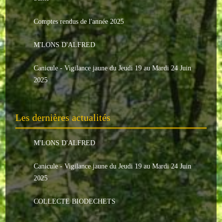
Le conseil municipal
Comptes rendus de l'année 2025
Les élus
M'LONS D'ALFRED
Les commissions
Canicule - Vigilance jaune du Jeudi 19 au Mardi 24 Juin
Les comptes rendus
2025
Le personnel communal
Les dernières actualités
L'Echo de Nuaillé
Tarifs et locations
M'LONS D'ALFRED
Galeries photos
Canicule - Vigilance jaune du Jeudi 19 au Mardi 24 Juin
2025
INDISPENSABLES
COLLECTE BIODECHETS
Nouveaux arrivants