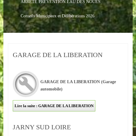
ARRETE PREVENTION EAU DES NOUES
Le PACS
Voter
Conseils Municipaux et Délibérations 2026
Bientôt 16 ans
Vos Papiers
GARAGE DE LA LIBERATION
Urbanisme
Adresses/Téléphone
Santé
GARAGE DE LA LIBERATION
(Garage
automobile)
Social
Lire la suite : GARAGE DE LA LIBERATION
Culturel
Divers
JARNY SUD LOIRE
Arrêtes en cours