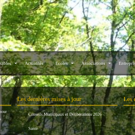
sables
Actualités
Ecoles
Associations
Entrepri
.
Les dernières mises à jour
Les 
pour
Conseils Municipaux et Délibérations 2026
s
Santé