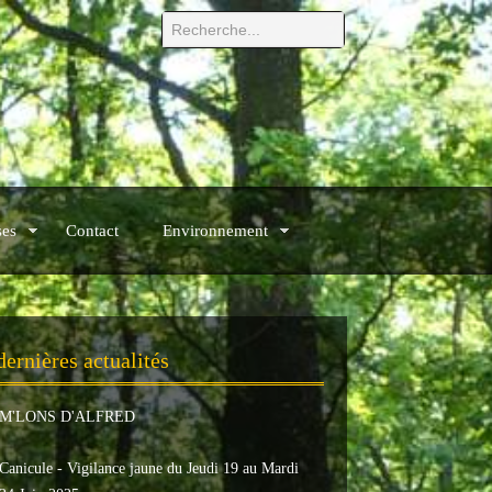
ses
Contact
Environnement
dernières actualités
M'LONS D'ALFRED
Canicule - Vigilance jaune du Jeudi 19 au Mardi