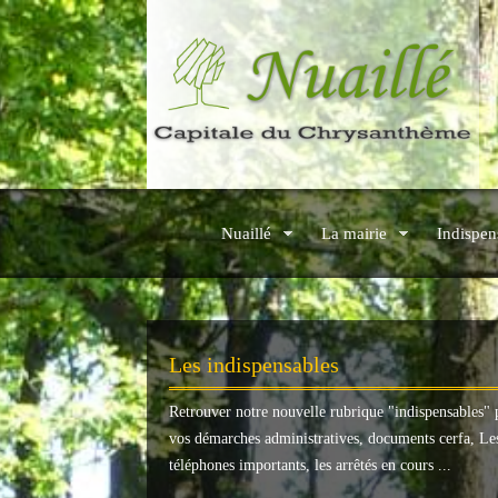
Nuaillé
La mairie
Indispen
Les indispensables
Retrouver notre nouvelle rubrique "
indispensables
" 
vos démarches administratives, documents cerfa, Le
téléphones importants, les arrêtés en cours ...