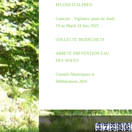
M'LONS D'ALFRED
Canicule - Vigilance jaune du Jeudi
19 au Mardi 24 Juin 2025
COLLECTE BIODECHETS
ARRETE PREVENTION EAU
DES NOUES
Conseils Municipaux et
Délibérations 2026