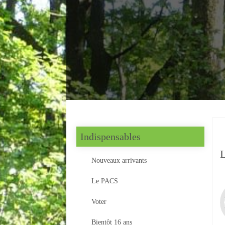
Indispensables
Nouveaux arrivants
Le PACS
Voter
Bientôt 16 ans