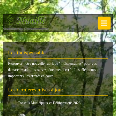
NUAILLÉ
Plan de Nuaillé
.
Sentiers pédestres
Les indispensables
Guide annuel
Retrouver notre nouvelle rubrique "
indispensables
" pour vos
Histoire
démarches administratives, documents cerfa, Les téléphones
Galerie
importants, les arrêtés en cours ...
LA MAIRIE
Les dernières mises à jour
Horaires
Conseils Municipaux et Délibérations 2026
Agence postale
Santé