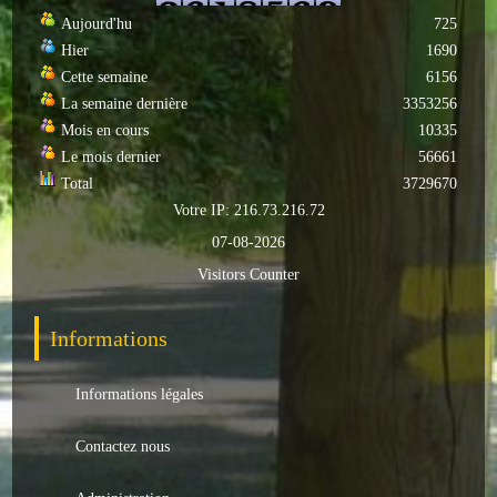
Aujourd'hu
725
Autres
Hier
1690
Cette semaine
6156
ENTREPRISES
La semaine dernière
3353256
L'agriculture
Mois en cours
10335
Le mois dernier
56661
Capitale du chrysanthème
Total
3729670
Votre IP: 216.73.216.72
Nos entreprises
07-08-2026
Industries
Visitors Counter
Transports
Informations
Commerces
Informations légales
Hotels/Restaurants
Contactez nous
Garages