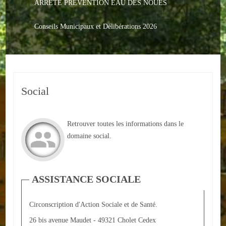
ARRETE PREVENTION EAU DES NOUES
Le PACS
Voter
Conseils Municipaux et Délibérations 2026
Bientôt 16 ans
Vos Papiers
Social
Urbanisme
Adresses/Téléphone
Retrouver toutes les informations dans le
Santé
domaine social.
Social
ASSISTANCE SOCIALE
Culturel
Divers
Circonscription d'Action Sociale et de Santé.
26 bis avenue Maudet - 49321 Cholet Cedex
Arrêtes en cours