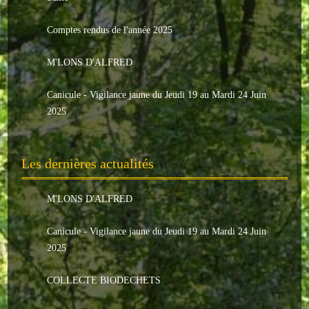
Le conseil municipal
Comptes rendus de l'année 2025
Les élus
M'LONS D'ALFRED
Les commissions
Canicule - Vigilance jaune du Jeudi 19 au Mardi 24 Juin
Les comptes rendus
2025
Le personnel communal
Les dernières actualités
L'Echo de Nuaillé
Tarifs et locations
M'LONS D'ALFRED
Galeries photos
Canicule - Vigilance jaune du Jeudi 19 au Mardi 24 Juin
2025
INDISPENSABLES
COLLECTE BIODECHETS
Nouveaux arrivants