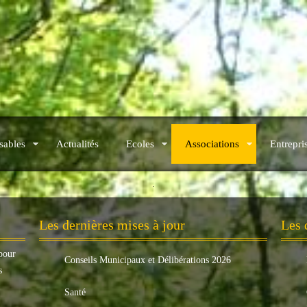
sables
Actualités
Ecoles
Associations
Entrepri
.
Les dernières mises à jour
Les 
pour
Conseils Municipaux et Délibérations 2026
s
Santé