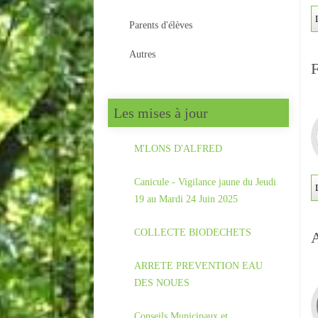
Parents d'élèves
Autres
F
Les mises à jour
M'LONS D'ALFRED
Canicule - Vigilance jaune du Jeudi
19 au Mardi 24 Juin 2025
COLLECTE BIODECHETS
ARRETE PREVENTION EAU
DES NOUES
Conseils Municipaux et