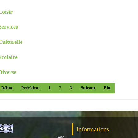
Loisir
Services
Culturelle
Scolaire
Diverse
Début
Précédent
1
2
3
Suivant
Fin
Informations