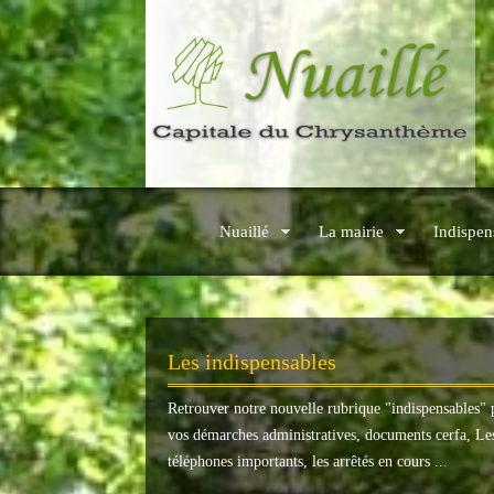
Nuaillé
La mairie
Indispen
Les indispensables
Retrouver notre nouvelle rubrique "
indispensables
" 
vos démarches administratives, documents cerfa, Le
téléphones importants, les arrêtés en cours ...