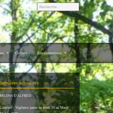
ses
Contact
Environnement
dernières actualités
M'LONS D'ALFRED
Canicule - Vigilance jaune du Jeudi 19 au Mardi