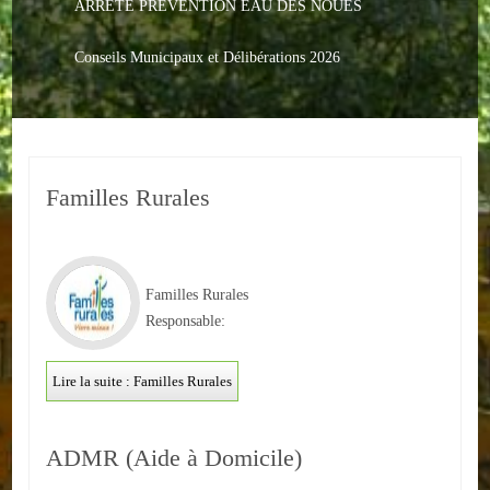
ARRETE PREVENTION EAU DES NOUES
Le PACS
Voter
Conseils Municipaux et Délibérations 2026
Bientôt 16 ans
Vos Papiers
Familles Rurales
Urbanisme
Adresses/Téléphone
Santé
Familles Rurales
Responsable:
Social
Lire la suite : Familles Rurales
Culturel
Divers
ADMR (Aide à Domicile)
Arrêtes en cours