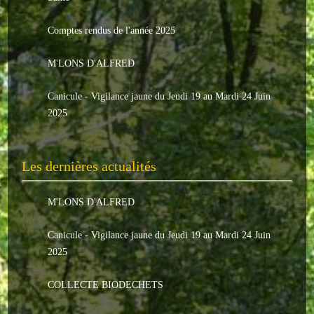
Le conseil municipal
Comptes rendus de l'année 2025
Les élus
M'LONS D'ALFRED
Les commissions
Canicule - Vigilance jaune du Jeudi 19 au Mardi 24 Juin
Les comptes rendus
2025
Le personnel communal
Les dernières actualités
L'Echo de Nuaillé
Tarifs et locations
M'LONS D'ALFRED
Galeries photos
Canicule - Vigilance jaune du Jeudi 19 au Mardi 24 Juin
2025
INDISPENSABLES
COLLECTE BIODECHETS
Nouveaux arrivants