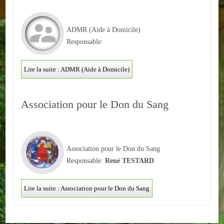
ACTUALITÉS
ADMR (Aide à Domicile)
ECOLES
Responsable:
Ecole publique
Lire la suite : ADMR (Aide à Domicile)
Ecole privée
Association pour le Don du Sang
ASSOCIATIONS
Sportives
Association pour le Don du Sang
Loisirs et animations
Responsable:
René TESTARD
Services
Lire la suite : Association pour le Don du Sang
Culturelles
Parents d'élèves