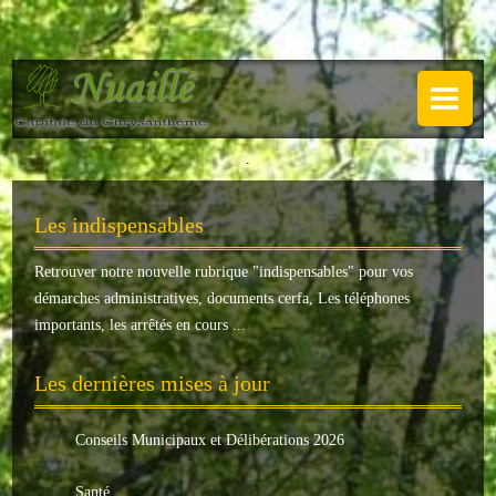
NUAILLÉ
Plan de Nuaillé
.
Sentiers pédestres
Les indispensables
Guide annuel
Retrouver notre nouvelle rubrique "
indispensables
" pour vos
Histoire
démarches administratives, documents cerfa, Les téléphones
Galerie
importants, les arrêtés en cours ...
LA MAIRIE
Les dernières mises à jour
Horaires
Conseils Municipaux et Délibérations 2026
Agence postale
Santé