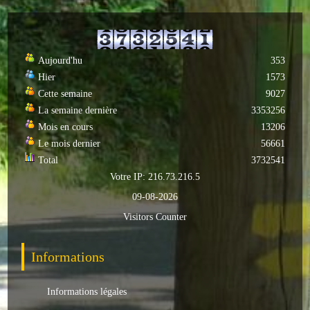
Autres
ENTREPRISES
Aujourd'hu
353
Hier
1573
L'agriculture
Cette semaine
9027
Capitale du chrysanthème
La semaine dernière
3353256
Mois en cours
13206
Nos entreprises
Le mois dernier
56661
Total
3732541
Industries
Votre IP: 216.73.216.5
09-08-2026
Transports
Visitors Counter
Commerces
Informations
Hotels/Restaurants
Garages
Informations légales