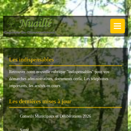
NUAILLÉ
Plan de Nuaillé
.
Sentiers pédestres
Les indispensables
Guide annuel
Retrouver notre nouvelle rubrique "
indispensables
" pour vos
Histoire
démarches administratives, documents cerfa, Les téléphones
Galerie
importants, les arrêtés en cours ...
LA MAIRIE
Les dernières mises à jour
Horaires
Conseils Municipaux et Délibérations 2026
Agence postale
Santé