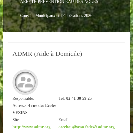
ARRETE PREVENTION EAU DES NOUES
Le PACS
Voter
Conseils Municipaux et Délibérations 2026
Bientôt 16 ans
Vos Papiers
ADMR (Aide à Domicile)
Urbanisme
Adresses/Téléphone
Santé
Social
Responsable:
Tel:
02 41 30 59 25
Adresse:
4 rue des Ecoles
Culturel
VEZINS
Divers
Site:
Email:
http://www.admr.org
oreebois@asso.fede49.admr.org
Arrêtes en cours