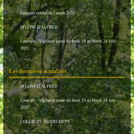
Le conseil municipal
Comptes rendus de l'année 2025
Les élus
M'LONS D'ALFRED
Les commissions
Canicule - Vigilance jaune du Jeudi 19 au Mardi 24 Juin
Les comptes rendus
2025
Le personnel communal
Les dernières actualités
L'Echo de Nuaillé
Tarifs et locations
M'LONS D'ALFRED
Galeries photos
Canicule - Vigilance jaune du Jeudi 19 au Mardi 24 Juin
2025
INDISPENSABLES
COLLECTE BIODECHETS
Nouveaux arrivants