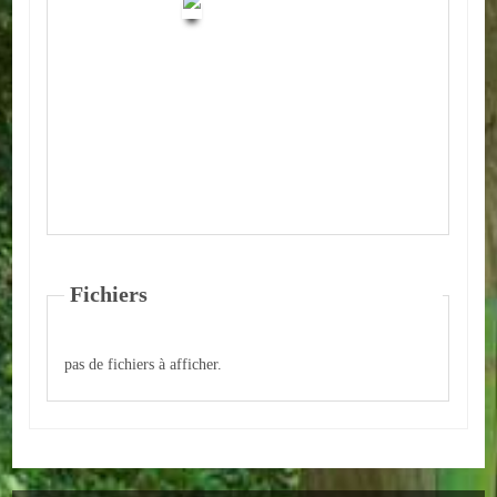
Autres
ENTREPRISES
L'agriculture
Capitale du chrysanthème
Nos entreprises
Industries
Fichiers
Transports
pas de fichiers à afficher.
Commerces
Hotels/Restaurants
Garages