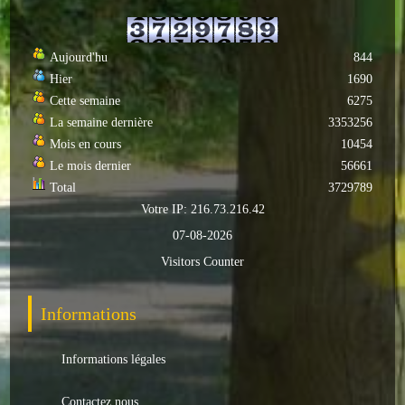
Loisirs
Batiments/TP
Aujourd'hu
844
Hier
1690
Services
Cette semaine
6275
La semaine dernière
3353256
CONTACT
Mois en cours
10454
Le mois dernier
56661
ENVIRONNEMENT
Total
3729789
Votre IP: 216.73.216.42
Informations générales
07-08-2026
Actualités
Visitors Counter
Informations
Informations légales
Contactez nous