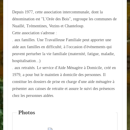
ACTUALITÉS
Depuis 1977, cette association intercommunale, dont la
dénomination est "L'Orée des Bois", regroupe les communes de
ECOLES
Nuaillé, Trémentines, Vezins et Chanteloup.
Cette association s'adresse :
Ecole publique
. aux familles. Une Travailleuse Familiale peut apporter une
aide aux familles en difficulté, à l'occasion d'évènements qui
Ecole privée
peuvent perturber la vie familiale (maternité, fatigue, maladie,
hospitalisation...)
ASSOCIATIONS
. aux retraités. Le service d'Aide Ménagère à Domicile, créé en
Sportives
1979, a pour but le maintien à domicile des personnes. Il
constitue les dossiers de prise en charge d'une aide ménagère à
Loisirs et animations
présenter aux caisses de retraite et assure le suivi des présences
chez les personnes aidées.
Services
Photos
Culturelles
Parents d'élèves