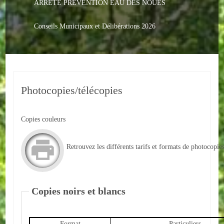
ARRETE PREVENTION EAU DES NOUES
Le PACS
Voter
Conseils Municipaux et Délibérations 2026
Bientôt 16 ans
Vos Papiers
Photocopies/télécopies
Urbanisme
Adresses/Téléphone
Copies couleurs
Santé
Retrouvez les différents tarifs et formats de photocopie
Social
Culturel
Copies noirs et blancs
Divers
Arrêtes en cours
Format
Particuliers