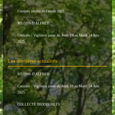
Le conseil municipal
Comptes rendus de l'année 2025
Les élus
M'LONS D'ALFRED
Les commissions
Canicule - Vigilance jaune du Jeudi 19 au Mardi 24 Juin
Les comptes rendus
2025
Le personnel communal
Les dernières actualités
L'Echo de Nuaillé
Tarifs et locations
M'LONS D'ALFRED
Galeries photos
Canicule - Vigilance jaune du Jeudi 19 au Mardi 24 Juin
2025
INDISPENSABLES
COLLECTE BIODECHETS
Nouveaux arrivants