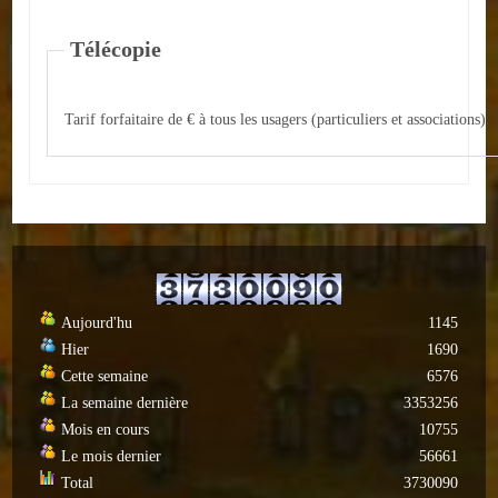
Autres
Télécopie
ENTREPRISES
Tarif forfaitaire de € à tous les usagers (particuliers et associations).
L'agriculture
Capitale du chrysanthème
Nos entreprises
Industries
Transports
Aujourd'hu
1145
Hier
1690
Commerces
Cette semaine
6576
La semaine dernière
3353256
Hotels/Restaurants
Mois en cours
10755
Le mois dernier
56661
Garages
Total
3730090