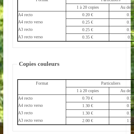
1 à 20 copies
Au dela
ACTUALITÉS
A4 recto
0.20 €
0.10
A4 recto verso
0.25 €
0.15
ECOLES
A3 recto
0.25 €
0.15
A3 recto verso
0.35 €
0.2
Ecole publique
Ecole privée
Copies couleurs
ASSOCIATIONS
Sportives
Format
Particuliers
Loisirs et animations
1 à 20 copies
Au dela
A4 recto
0.70 €
0.50
Services
A4 recto verso
1.30 €
0.70
A3 recto
1.30 €
0.70
Culturelles
A3 recto verso
2.00 €
1.20
Parents d'élèves