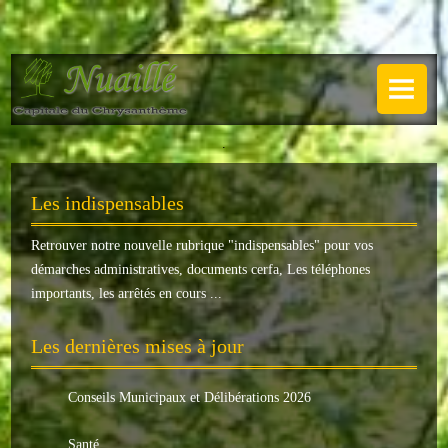
NUAILLÉ
Plan de Nuaillé
.
Sentiers pédestres
Les indispensables
Guide annuel
Retrouver notre nouvelle rubrique "
indispensables
" pour vos
Histoire
démarches administratives, documents cerfa, Les téléphones
Galerie
importants, les arrêtés en cours ...
LA MAIRIE
Les dernières mises à jour
Horaires
Conseils Municipaux et Délibérations 2026
Agence postale
Santé