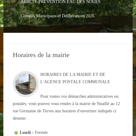
ARRETE PREVENTION EAU DES NOUES
Le PACS
Voter
Conseils Municipaux et Délibérations 2026
Bientôt 16 ans
Vos Papiers
Horaires de la mairie
Urbanisme
Adresses/Téléphone
HORAIRES DE LA MAIRIE ET DE
Santé
L'AGENCE POSTALE COMMUNALE
Social
Pour toutes vos démarches administratives ou
postales, vous pouvez vous rendre à la mairie de Nuaillé au 12
Culturel
rue Germaine de Terves aux horaires d'ouverture indiqués ci
dessous :
Divers
Lundi :
Fermée
Arrêtes en cours