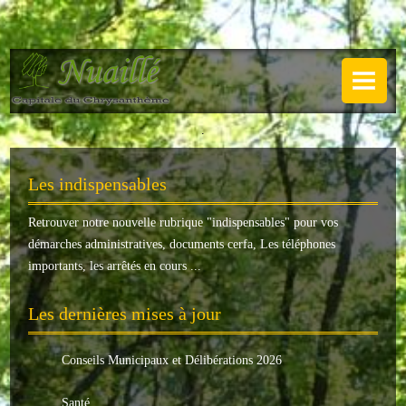
NUAILLÉ
Plan de Nuaillé
.
Sentiers pédestres
Les indispensables
Guide annuel
Retrouver notre nouvelle rubrique "
indispensables
" pour vos
Histoire
démarches administratives, documents cerfa, Les téléphones
Galerie
importants, les arrêtés en cours ...
LA MAIRIE
Les dernières mises à jour
Horaires
Conseils Municipaux et Délibérations 2026
Agence postale
Santé