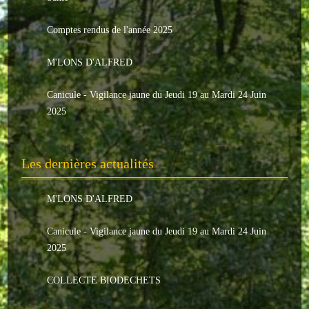
Le conseil municipal
Comptes rendus de l'année 2025
Les élus
M'LONS D'ALFRED
Les commissions
Canicule - Vigilance jaune du Jeudi 19 au Mardi 24 Juin
Les comptes rendus
2025
Le personnel communal
Les dernières actualités
L'Echo de Nuaillé
Tarifs et locations
M'LONS D'ALFRED
Galeries photos
Canicule - Vigilance jaune du Jeudi 19 au Mardi 24 Juin
2025
INDISPENSABLES
COLLECTE BIODECHETS
Nouveaux arrivants