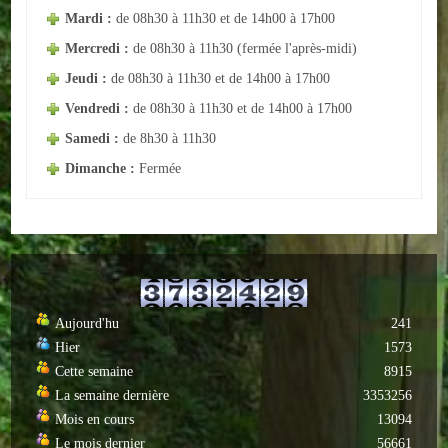
Mardi :
de 08h30 à 11h30 et de 14h00 à 17h00
ACTUALITÉS
Mercredi :
de 08h30 à 11h30 (fermée l'après-midi)
Jeudi :
de 08h30 à 11h30 et de 14h00 à 17h00
ECOLES
Vendredi :
de 08h30 à 11h30 et de 14h00 à 17h00
Ecole publique
Samedi :
de 8h30 à 11h30
Dimanche :
Fermée
Ecole privée
ASSOCIATIONS
Sportives
Loisirs et animations
Aujourd'hu
241
Services
Hier
1573
Cette semaine
8915
Culturelles
La semaine dernière
3353256
Mois en cours
13094
Parents d'élèves
Le mois dernier
56661