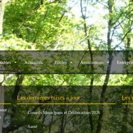
sables
Actualités
Ecoles
Associations
Entrepri
.
Les dernières mises à jour
Les 
pour
Conseils Municipaux et Délibérations 2026
s
Santé