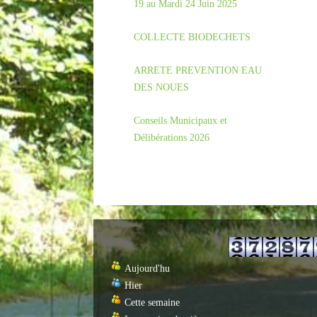
19 au Mardi 24 Juin 2025
COLLECTE BIODECHETS
ARRETE PREVENTION EAU
DES NOUES
Conseils Municipaux et
Délibérations 2026
Aujourd'hu
Hier
Cette semaine