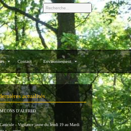
ses
Contact
Environnement
dernières actualités
M'LONS D'ALFRED
Canicule - Vigilance jaune du Jeudi 19 au Mardi