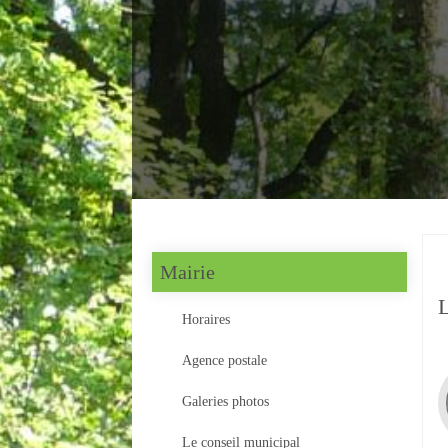
Mairie
L
Horaires
Agence postale
Galeries photos
Le conseil municipal