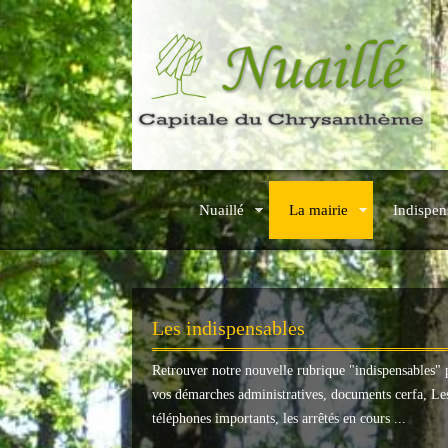
Nuaillé
La mairie
Indispen
Les indispensables
Retrouver notre nouvelle rubrique "
indispensables
" 
vos démarches administratives, documents cerfa, Le
téléphones importants, les arrêtés en cours ...