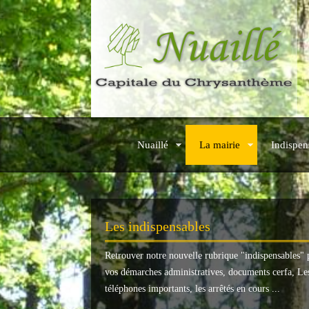
Nuaillé
La mairie
Indispen
Les indispensables
Retrouver notre nouvelle rubrique "
indispensables
" 
vos démarches administratives, documents cerfa, Le
téléphones importants, les arrêtés en cours ...