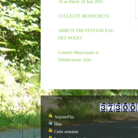
19 au Mardi 24 Juin 2025
COLLECTE BIODECHETS
ARRETE PREVENTION EAU
DES NOUES
Conseils Municipaux et
Délibérations 2026
Aujourd'hu
Hier
Cette semaine