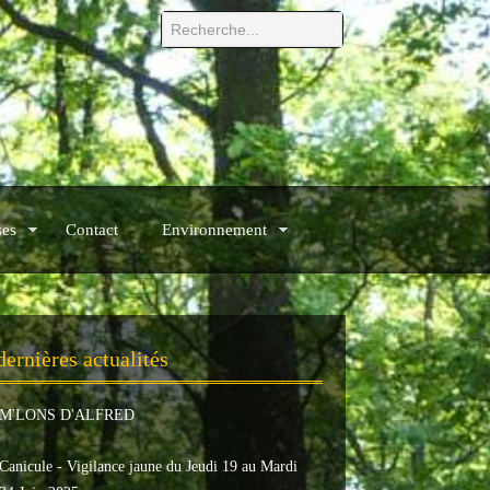
ses
Contact
Environnement
dernières actualités
M'LONS D'ALFRED
Canicule - Vigilance jaune du Jeudi 19 au Mardi