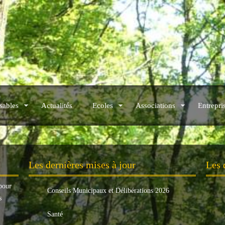
sables
Actualités
Ecoles
Associations
Entrepri
.
Les dernières mises à jour
Les 
pour
Conseils Municipaux et Délibérations 2026
s
Santé