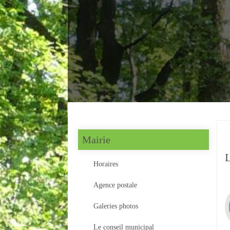
Mairie
L
Horaires
Agence postale
Galeries photos
Le conseil municipal