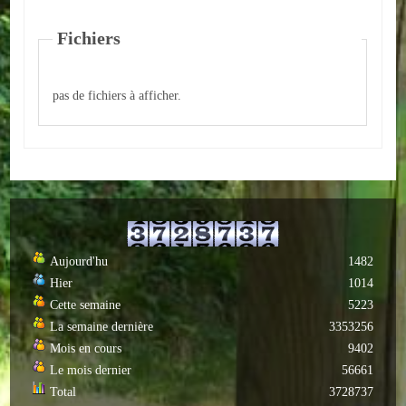
Autres
Fichiers
ENTREPRISES
pas de fichiers à afficher.
L'agriculture
Capitale du chrysanthème
Nos entreprises
Industries
Aujourd'hu
1482
Transports
Hier
1014
Commerces
Cette semaine
5223
La semaine dernière
3353256
Hotels/Restaurants
Mois en cours
9402
Le mois dernier
56661
Garages
Total
3728737