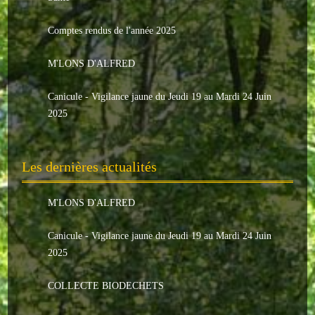
Le conseil municipal
Comptes rendus de l'année 2025
Les élus
M'LONS D'ALFRED
Les commissions
Canicule - Vigilance jaune du Jeudi 19 au Mardi 24 Juin
Les comptes rendus
2025
Le personnel communal
Les dernières actualités
L'Echo de Nuaillé
Tarifs et locations
M'LONS D'ALFRED
Galeries photos
Canicule - Vigilance jaune du Jeudi 19 au Mardi 24 Juin
2025
INDISPENSABLES
COLLECTE BIODECHETS
Nouveaux arrivants