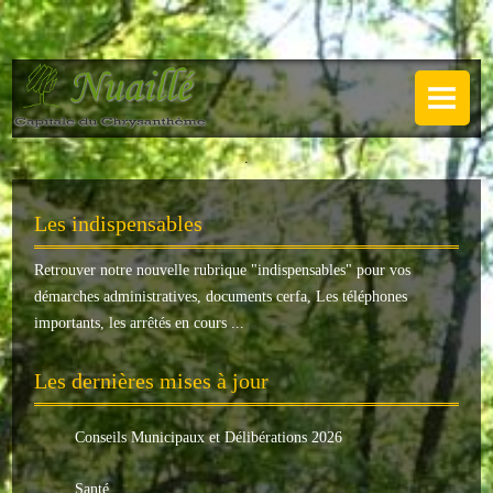
NUAILLÉ
Plan de Nuaillé
.
Sentiers pédestres
Les indispensables
Guide annuel
Retrouver notre nouvelle rubrique "
indispensables
" pour vos
Histoire
démarches administratives, documents cerfa, Les téléphones
Galerie
importants, les arrêtés en cours ...
LA MAIRIE
Les dernières mises à jour
Horaires
Conseils Municipaux et Délibérations 2026
Agence postale
Santé