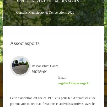
ARRETE PREVENTION EAU DES NOUES
Le PACS
Voter
Conseils Municipaux et Délibérations 2026
Bientôt 16 ans
Vos Papiers
Associasports
Urbanisme
Adresses/Téléphone
Santé
Responsable:
Gilles
MORVAN
Social
Email:
mgilles338@orange.fr
Culturel
Divers
Cette association est née en 1995 et a pour but d'organiser et de
promouvoir toutes manifestations et activités sportives, avec le
Arrêtes en cours