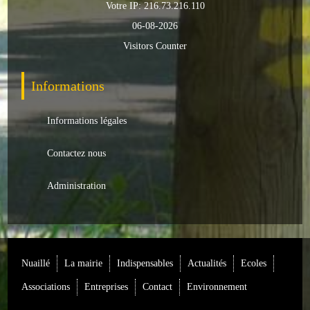
Votre IP: 216.73.216.110
Loisirs
06-08-2026
Batiments/TP
Visitors Counter
Services
Informations
CONTACT
Informations légales
ENVIRONNEMENT
Contactez nous
Informations générales
Administration
Actualités
Nuaillé
La mairie
Indispensables
Actualités
Ecoles
Associations
Entreprises
Contact
Environnement