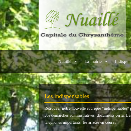
Nuaillé
La mairie
Indispen
Les indispensables
Retrouver notre nouvelle rubrique "
indispensables
" 
vos démarches administratives, documents cerfa, Le
téléphones importants, les arrêtés en cours ...