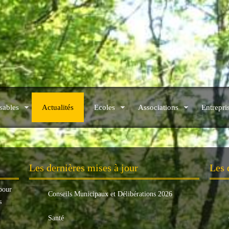
sables
Actualités
Ecoles
Associations
Entrepri
.
Les dernières mises à jour
Les 
pour
Conseils Municipaux et Délibérations 2026
s
Santé