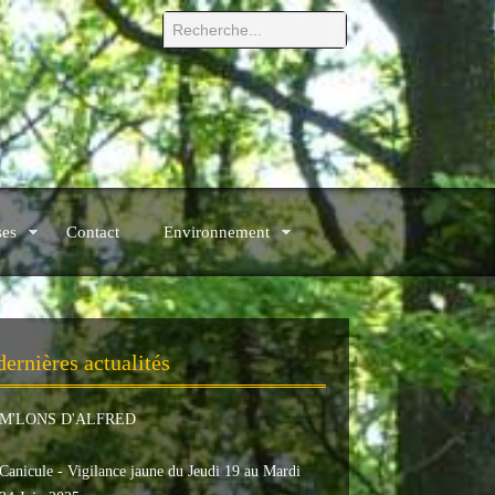
ses
Contact
Environnement
dernières actualités
M'LONS D'ALFRED
Canicule - Vigilance jaune du Jeudi 19 au Mardi