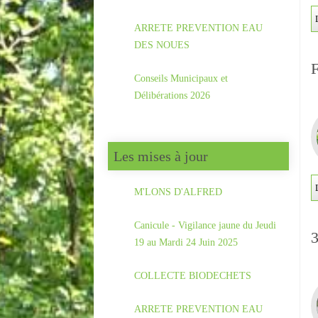
ARRETE PREVENTION EAU
DES NOUES
F
Conseils Municipaux et
Délibérations 2026
Les mises à jour
M'LONS D'ALFRED
Canicule - Vigilance jaune du Jeudi
19 au Mardi 24 Juin 2025
COLLECTE BIODECHETS
ARRETE PREVENTION EAU