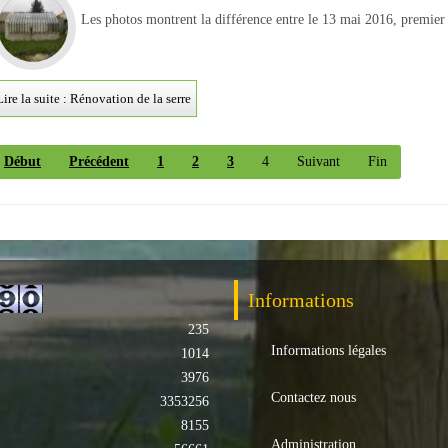
Les photos montrent la différence entre le 13 mai 2016, premier 
Lire la suite : Rénovation de la serre
Début
Précédent
1
2
3
4
Suivant
Fin
Informations
235
Informations légales
1014
3976
Contactez nous
3353256
8155
Administration