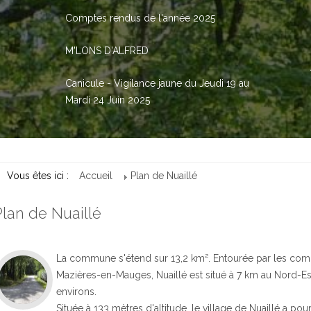
Comptes rendus de l'année 2025
M'LONS D'ALFRED
Canicule - Vigilance jaune du Jeudi 19 au
Mardi 24 Juin 2025
Vous êtes ici :
Accueil
Plan de Nuaillé
Plan de Nuaillé
La commune s'étend sur 13,2 km². Entourée par les co
Mazières-en-Mauges, Nuaillé est situé à 7 km au Nord-Est
environs.
Située à 133 mètres d'altitude, le village de Nuaillé a 