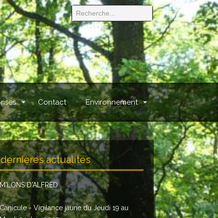
rises
Contact
Environnement
dernières actualités
M'LONS D'ALFRED
Canicule - Vigilance jaune du Jeudi 19 au