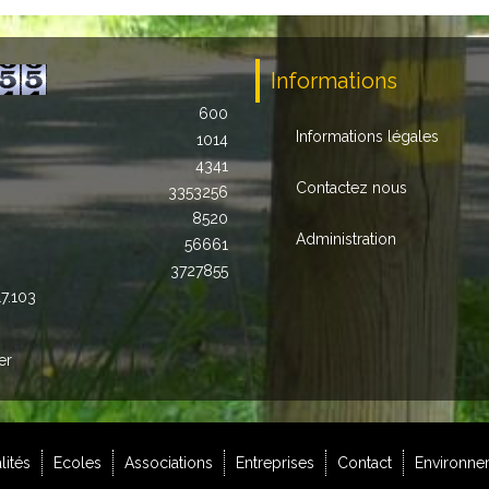
Informations
600
Informations légales
1014
4341
Contactez nous
3353256
8520
Administration
56661
3727855
17.103
er
lités
Ecoles
Associations
Entreprises
Contact
Environne