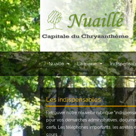
Nuaillé
La mairie
Indispensab
Les indispensables
Retrouver notre nouvelle rubrique "
indispens
pour vos démarches administratives, docume
cerfa, Les téléphones importants, les arrêtés 
cours ...