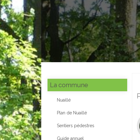
La commune
Nuaillé
Plan de Nuaillé
Sentiers pédestres
Guide annuel