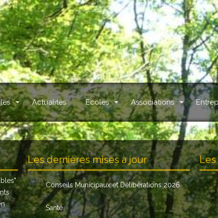
les
Actualités
Ecoles
Associations
Entrep
.
Les dernières mises à jour
Les 
ables
"
Conseils Municipaux et Délibérations 2026
nts
en
Santé