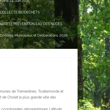
Mardi 24 Juin 2025
COLLECTE BIODECHETS
ARRETE PREVENTION EAU DES NOUES
Conseils Municipaux et Délibérations 2026
mmunes de Trémentines, Toutlemonde et
 de Cholet la plus grande ville des
pour coordonnées géographiques Latitude: