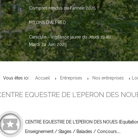
Comptes rendus de l'année 2025
M'LONS D'ALFRED
Canicule - Vigilance jaune du Jeudi 19 au
Mardi 24 Juin 2025
Vous êtes ici :
Accueil
Entreprises
Nos entreprises
Loi
CENTRE EQUESTRE DE L'EPERON DES NOU
CENTRE EQUESTRE DE L'EPERON DES NOUES
(Equitatio
Enseignement / Stages / Balades / Concours....