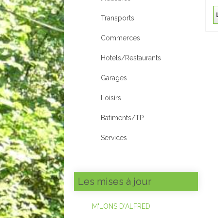
Transports
Commerces
Hotels/Restaurants
Garages
Loisirs
Batiments/TP
Services
Les mises à jour
M'LONS D'ALFRED