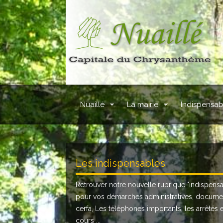
Nuaillé
La mairie
Indispensab
Les indispensables
Retrouver notre nouvelle rubrique "
indispens
pour vos démarches administratives, docume
cerfa, Les téléphones importants, les arrêtés 
cours ...