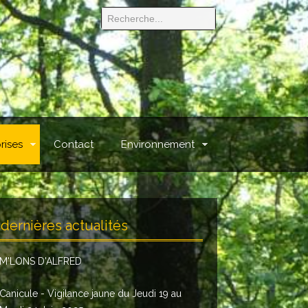
rises
Contact
Environnement
dernières actualités
M'LONS D'ALFRED
Canicule - Vigilance jaune du Jeudi 19 au