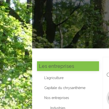
Les entreprises
L'agriculture
Capitale du chrysanthème
Nos entreprises
Industries