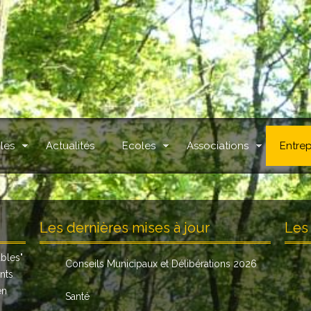
les
Actualités
Ecoles
Associations
Entrep
.
Les dernières mises à jour
Les 
ables
"
Conseils Municipaux et Délibérations 2026
nts
en
Santé