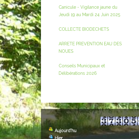
Canicule - Vigilance jaune du
Jeudi 19 au Mardi 24 Juin 2025
COLLECTE BIODECHETS
ARRETE PREVENTION EAU DES
NOUES
Conseils Municipaux et
Délibérations 2026
Aujourd'hu
Hier