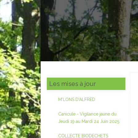
Les mises à jour
M'LONS D'ALFRED
Canicule - Vigilance jaune du
Jeudi 19 au Mardi 24 Juin 2025
COLLECTE BIODECHETS