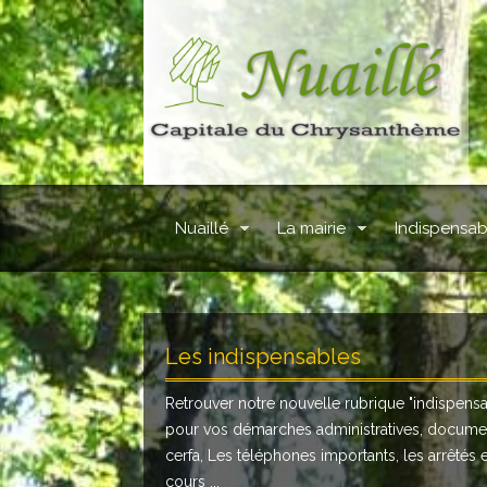
Nuaillé
La mairie
Indispensab
Les indispensables
Retrouver notre nouvelle rubrique "
indispens
pour vos démarches administratives, docume
cerfa, Les téléphones importants, les arrêtés 
cours ...