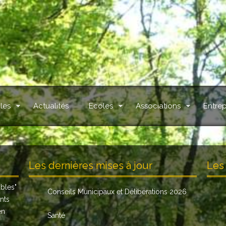
les
Actualités
Ecoles
Associations
Entrep
.
Les dernières mises à jour
Les 
ables
"
Conseils Municipaux et Délibérations 2026
nts
en
Santé