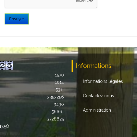
Envoyer
Informations
1570
Informations légales
1014
5311
Contactez nous
3353256
9490
Administration
56661
3728825
17.58