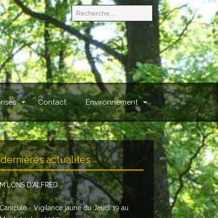
rises
Contact
Environnement
dernières actualités
M'LONS D'ALFRED
Canicule - Vigilance jaune du Jeudi 19 au