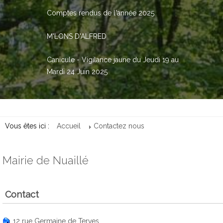
Comptes rendus de l'année 2025
M'LONS D'ALFRED
Canicule - Vigilance jaune du Jeudi 19 au
Mardi 24 Juin 2025
Vous êtes ici :
Accueil
Contactez nous
Mairie de Nuaillé
Contact
12 rue Germaine de Terves