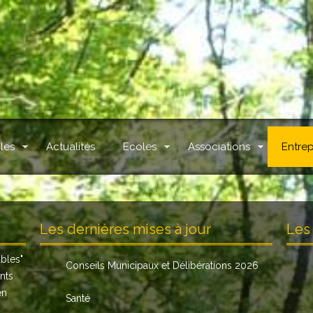
les
Actualités
Ecoles
Associations
Entrep
.
Les dernières mises à jour
Les 
ables
"
Conseils Municipaux et Délibérations 2026
nts
en
Santé