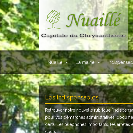
Nuaillé
La mairie
Indispensab
Les indispensables
Retrouver notre nouvelle rubrique "
indispens
pour vos démarches administratives, docume
cerfa, Les téléphones importants, les arrêtés 
cours ...