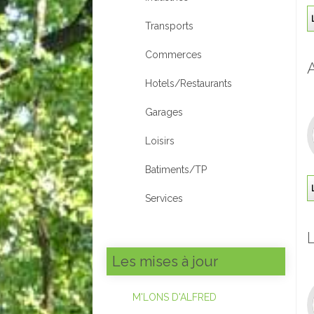
Transports
Commerces
Hotels/Restaurants
Garages
Loisirs
Batiments/TP
Services
Les mises à jour
M'LONS D'ALFRED