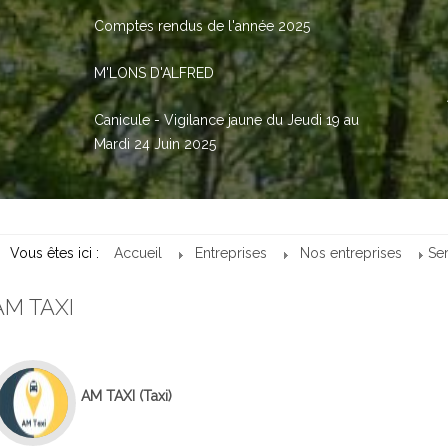
Comptes rendus de l'année 2025
M'LONS D'ALFRED
Canicule - Vigilance jaune du Jeudi 19 au
Mardi 24 Juin 2025
Vous êtes ici :
Accueil
Entreprises
Nos entreprises
Se
AM TAXI
AM TAXI
(Taxi)