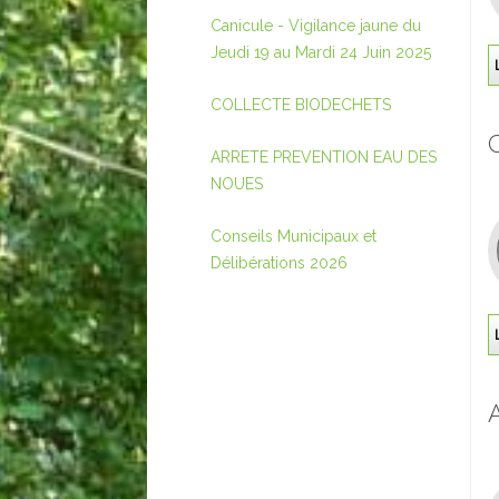
Canicule - Vigilance jaune du
Jeudi 19 au Mardi 24 Juin 2025
COLLECTE BIODECHETS
ARRETE PREVENTION EAU DES
NOUES
Conseils Municipaux et
Délibérations 2026