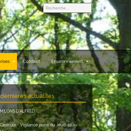
rises
Contact
Environnement
dernières actualités
M'LONS D'ALFRED
Canicule - Vigilance jaune du Jeudi 19 au