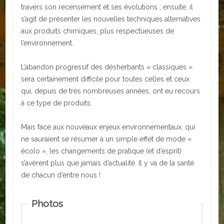
travers son recensement et ses évolutions ; ensuite, il
s’agit de présenter les nouvelles techniques alternatives
ACTUALITÉS
aux produits chimiques, plus respectueuses de
ECOLES
l’environnement.
Ecole publique
L’abandon progressif des désherbants « classiques »
sera certainement difficile pour toutes celles et ceux
Ecole privée
qui, depuis de très nombreuses années, ont eu recours
à ce type de produits.
ASSOCIATIONS
Mais face aux nouveaux enjeux environnementaux, qui
Sportives
ne sauraient se résumer à un simple effet de mode «
Loisirs et animations
écolo », les changements de pratique (et d’esprit)
s’avèrent plus que jamais d’actualité. Il y va de la santé
Services
de chacun d’entre nous !
Culturelles
Photos
Parents d'élèves