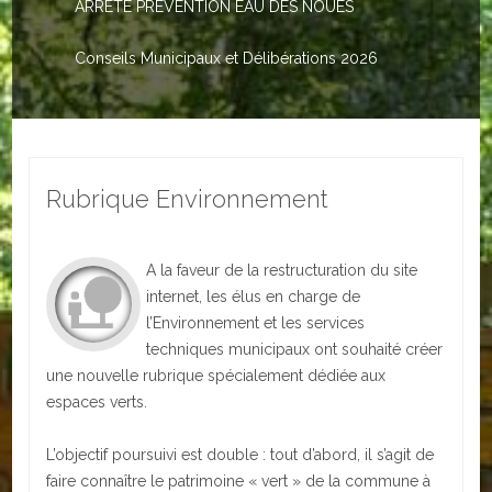
ARRETE PREVENTION EAU DES NOUES
Le PACS
Voter
Conseils Municipaux et Délibérations 2026
Bientôt 16 ans
Vos Papiers
Rubrique Environnement
Urbanisme
Adresses/Téléphone
A la faveur de la restructuration du site
Santé
internet, les élus en charge de
l’Environnement et les services
Social
techniques municipaux ont souhaité créer
une nouvelle rubrique spécialement dédiée aux
Culturel
espaces verts.
Divers
L’objectif poursuivi est double : tout d’abord, il s’agit de
faire connaître le patrimoine « vert » de la commune à
Arrêtes en cours