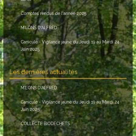
Le conseil municipal
Comptes rendus de l'année 2025
Les élus
M'LONS D'ALFRED
Les commissions
Canicule - Vigilance jaune du Jeudi 19 au Mardi 24
Les comptes rendus
Juin 2025
Le personnel communal
Les dernières actualités
L'Echo de Nuaillé
Tarifs et locations
M'LONS D'ALFRED
Galeries photos
Canicule - Vigilance jaune du Jeudi 19 au Mardi 24
Juin 2025
INDISPENSABLES
COLLECTE BIODECHETS
Nouveaux arrivants