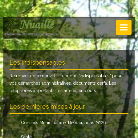
NUAILLÉ
Plan de Nuaillé
.
Sentiers pédestres
Les indispensables
Guide annuel
Retrouver notre nouvelle rubrique "
indispensables
" pour
Histoire
vos démarches administratives, documents cerfa, Les
Galerie
téléphones importants, les arrêtés en cours ...
LA MAIRIE
Les dernières mises à jour
Horaires
Conseils Municipaux et Délibérations 2026
Agence postale
Santé