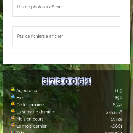
Pas de photos à afficher
Autres
ENTREPRISES
L'agriculture
Pas de fichiers à afficher.
Capitale du chrysanthème
Nos entreprises
Industries
Transports
Aujourd'hu
1119
Hier
1690
Commerces
Cette semaine
6550
Hotels/Restaurants
La semaine dernière
3353256
Mois en cours
10729
Garages
Le mois dernier
56661