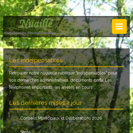
NUAILLÉ
Plan de Nuaillé
.
Sentiers pédestres
Les indispensables
Guide annuel
Retrouver notre nouvelle rubrique "
indispensables
" pour
Histoire
vos démarches administratives, documents cerfa, Les
Galerie
téléphones importants, les arrêtés en cours ...
LA MAIRIE
Les dernières mises à jour
Horaires
Conseils Municipaux et Délibérations 2026
Agence postale
Santé