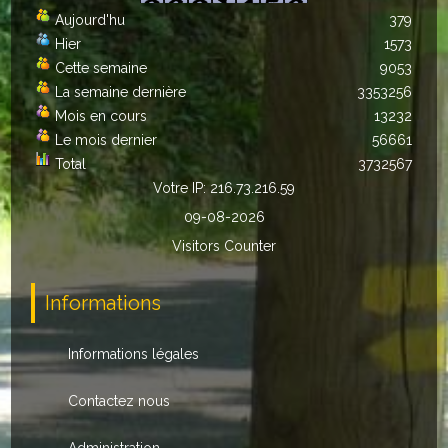
Aujourd'hu
379
Autres
Hier
1573
Cette semaine
9053
ENTREPRISES
La semaine dernière
3353256
L'agriculture
Mois en cours
13232
Le mois dernier
56661
Capitale du chrysanthème
Total
3732567
Votre IP: 216.73.216.59
Nos entreprises
09-08-2026
Industries
Visitors Counter
Transports
Informations
Commerces
Informations légales
Hotels/Restaurants
Contactez nous
Garages