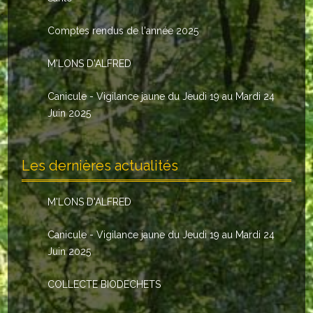
Le conseil municipal
Comptes rendus de l'année 2025
Les élus
M'LONS D'ALFRED
Les commissions
Canicule - Vigilance jaune du Jeudi 19 au Mardi 24
Les comptes rendus
Juin 2025
Le personnel communal
Les dernières actualités
L'Echo de Nuaillé
Tarifs et locations
M'LONS D'ALFRED
Galeries photos
Canicule - Vigilance jaune du Jeudi 19 au Mardi 24
Juin 2025
INDISPENSABLES
COLLECTE BIODECHETS
Nouveaux arrivants