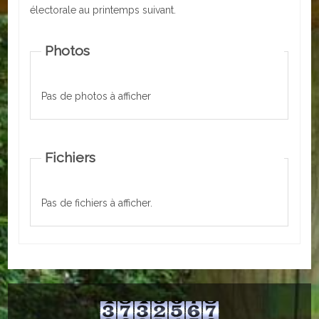
électorale au printemps suivant.
ACTUALITÉS
Photos
ECOLES
Ecole publique
Pas de photos à afficher
Ecole privée
ASSOCIATIONS
Fichiers
Sportives
Pas de fichiers à afficher.
Loisirs et animations
Services
Culturelles
Parents d'élèves