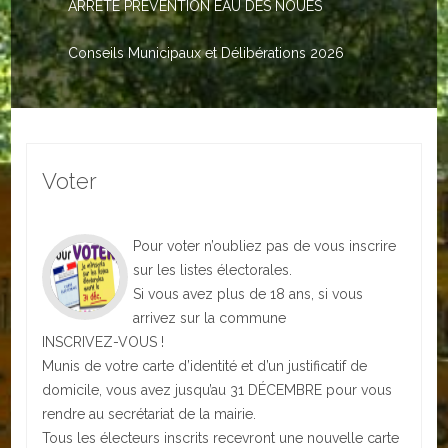
ARRETE PREVENTION EAU DES NOUES
Le PACS
Voter
Conseils Municipaux et Délibérations 2026
Bientôt 16 ans
Vos Papiers
Voter
Urbanisme
Adresses/Téléphone
Pour voter n’oubliez pas de vous inscrire
Santé
sur les listes électorales.
Si vous avez plus de 18 ans, si vous
Social
arrivez sur la commune
INSCRIVEZ-VOUS !
Culturel
Munis de votre carte d’identité et d’un justificatif de
domicile, vous avez jusqu’au 31 DÉCEMBRE pour vous
Divers
rendre au secrétariat de la mairie.
Tous les électeurs inscrits recevront une nouvelle carte
Arrêtes en cours