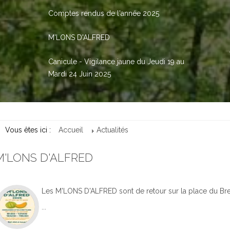
Comptes rendus de l'année 2025
M'LONS D'ALFRED
Canicule - Vigilance jaune du Jeudi 19 au
Mardi 24 Juin 2025
Vous êtes ici :
Accueil
Actualités
M'LONS D'ALFRED
Les M'LONS D'ALFRED sont de retour sur la place du Bre
...