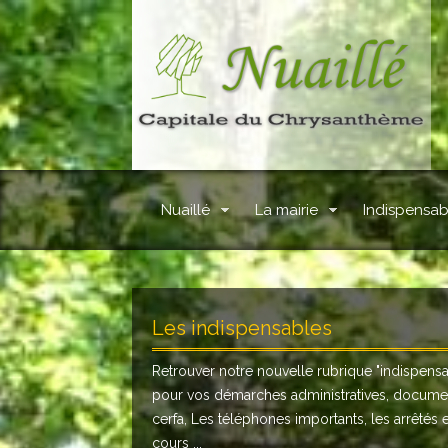
Nuaillé
La mairie
Indispensab
Les indispensables
Retrouver notre nouvelle rubrique "
indispens
pour vos démarches administratives, docume
cerfa, Les téléphones importants, les arrêtés 
cours ...