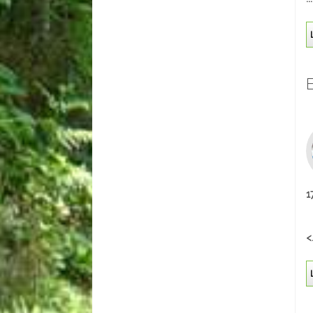
E
1
<.