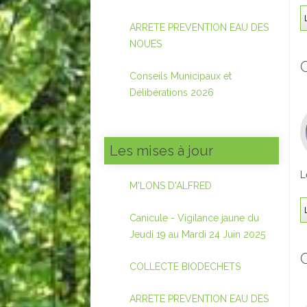
ARRETE PREVENTION EAU DES
NOUES
Conseils Municipaux et
Délibérations 2026
Les mises à jour
L
M'LONS D'ALFRED
Canicule - Vigilance jaune du
Jeudi 19 au Mardi 24 Juin 2025
COLLECTE BIODECHETS
ARRETE PREVENTION EAU DES