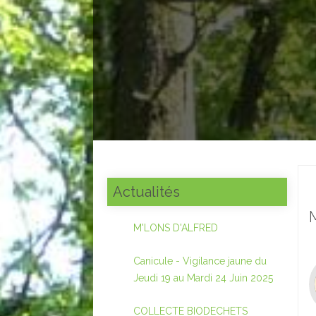
Actualités
M'LONS D'ALFRED
Canicule - Vigilance jaune du
Jeudi 19 au Mardi 24 Juin 2025
COLLECTE BIODECHETS