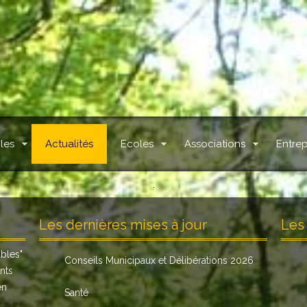
les
Actualités
Ecoles
Associations
Entrep
.
Les dernières mises à jour
Les 
ables
"
Conseils Municipaux et Délibérations 2026
nts
en
Santé