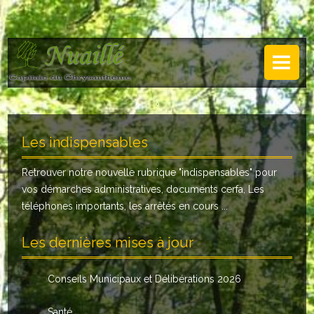
NUAILLÉ
Plan de Nuaillé
.
Sentiers pédestres
Les indispensables
Guide annuel
Retrouver notre nouvelle rubrique "
indispensables
" pour
Histoire
vos démarches administratives, documents cerfa, Les
Galerie
téléphones importants, les arrêtés en cours ...
LA MAIRIE
Les dernières mises à jour
Horaires
Conseils Municipaux et Délibérations 2026
Agence postale
Santé