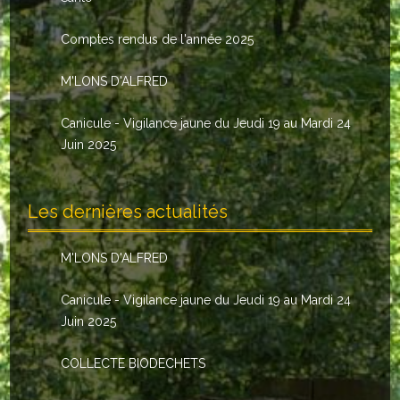
Le conseil municipal
Comptes rendus de l'année 2025
Les élus
M'LONS D'ALFRED
Les commissions
Canicule - Vigilance jaune du Jeudi 19 au Mardi 24
Les comptes rendus
Juin 2025
Le personnel communal
Les dernières actualités
L'Echo de Nuaillé
Tarifs et locations
M'LONS D'ALFRED
Galeries photos
Canicule - Vigilance jaune du Jeudi 19 au Mardi 24
Juin 2025
INDISPENSABLES
COLLECTE BIODECHETS
Nouveaux arrivants