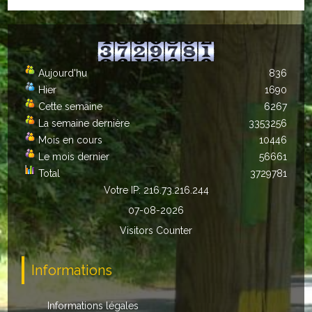
ACTUALITÉS
ECOLES
Aujourd'hu
836
Ecole publique
Hier
1690
Cette semaine
6267
Ecole privée
La semaine dernière
3353256
Mois en cours
10446
ASSOCIATIONS
Le mois dernier
56661
Total
3729781
Sportives
Votre IP: 216.73.216.244
Loisirs et animations
07-08-2026
Visitors Counter
Services
Informations
Culturelles
Parents d'élèves
Informations légales