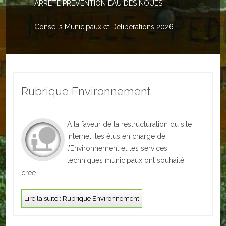
ARRETE PREVENTION EAU DES NOUES
Le PACS
Voter
Conseils Municipaux et Délibérations 2026
Bientôt 16 ans
Vos Papiers
Rubrique Environnement
Urbanisme
Adresses/Téléphone
A la faveur de la restructuration du site
Santé
internet, les élus en charge de
l’Environnement et les services
Social
techniques municipaux ont souhaité
crée...
Culturel
Lire la suite : Rubrique Environnement
Divers
Arrêtes en cours