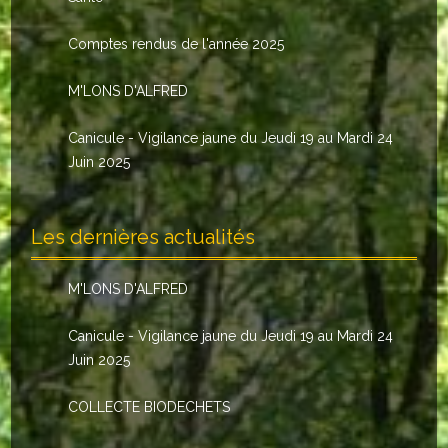
Le conseil municipal
Comptes rendus de l'année 2025
Les élus
M'LONS D'ALFRED
Les commissions
Canicule - Vigilance jaune du Jeudi 19 au Mardi 24
Les comptes rendus
Juin 2025
Le personnel communal
Les dernières actualités
L'Echo de Nuaillé
Tarifs et locations
M'LONS D'ALFRED
Galeries photos
Canicule - Vigilance jaune du Jeudi 19 au Mardi 24
Juin 2025
INDISPENSABLES
COLLECTE BIODECHETS
Nouveaux arrivants