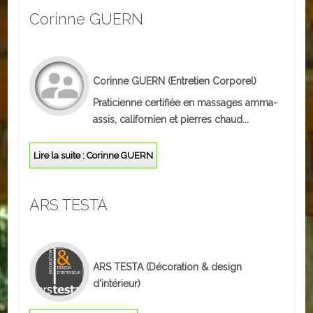
Corinne GUERN
Autres
ENTREPRISES
L'agriculture
Corinne GUERN
(Entretien Corporel)
Praticienne certifiée en massages amma-
Capitale du chrysanthème
assis, californien et pierres chaud...
Nos entreprises
Lire la suite : Corinne GUERN
Industries
ARS TESTA
Transports
Commerces
Hotels/Restaurants
ARS TESTA
(Décoration & design
d'intérieur)
Garages