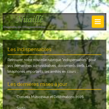
NUAILLÉ
Plan de Nuaillé
.
Sentiers pédestres
Les indispensables
Guide annuel
Retrouver notre nouvelle rubrique "
indispensables
" pour
Histoire
vos démarches administratives, documents cerfa, Les
Galerie
téléphones importants, les arrêtés en cours ...
LA MAIRIE
Les dernières mises à jour
Horaires
Conseils Municipaux et Délibérations 2026
Agence postale
Santé