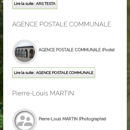
Lire la suite : ARS TESTA
Loisirs
Batiments/TP
AGENCE POSTALE COMMUNALE
Services
CONTACT
AGENCE POSTALE COMMUNALE
(Poste)
ENVIRONNEMENT
Informations générales
Lire la suite : AGENCE POSTALE COMMUNALE
Actualités
Pierre-Louis MARTIN
Pierre-Louis MARTIN
(Photographie)