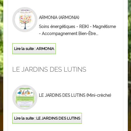
ACTUALITÉS
ARMONIA
(ARMONIA)
ECOLES
Soins énergétiques - REIKI - Magnétisme
- Accompagnement Bien-Être...
Ecole publique
Lire la suite : ARMONIA
Ecole privée
ASSOCIATIONS
LE JARDINS DES LUTINS
Sportives
Loisirs et animations
LE JARDINS DES LUTINS
(Mini-crèche)
Services
Culturelles
Lire la suite : LE JARDINS DES LUTINS
Parents d'élèves