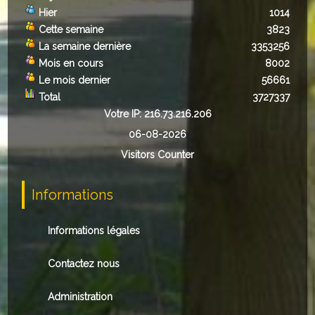
Hier
1014
Cette semaine
3823
La semaine dernière
3353256
Mois en cours
8002
Le mois dernier
56661
Total
3727337
Votre IP: 216.73.216.206
06-08-2026
Visitors Counter
Informations
Informations légales
Contactez nous
Administration