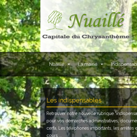
Nuaillé
La mairie
Indispensab
Les indispensables
Retrouver notre nouvelle rubrique "
indispens
pour vos démarches administratives, docume
cerfa, Les téléphones importants, les arrêtés 
cours ...