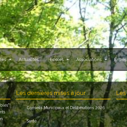
les
Actualités
Ecoles
Associations
Entrep
.
Les dernières mises à jour
Les 
ables
"
Conseils Municipaux et Délibérations 2026
nts
en
Santé