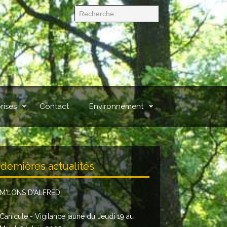
rises
Contact
Environnement
dernières actualités
M'LONS D'ALFRED
Canicule - Vigilance jaune du Jeudi 19 au