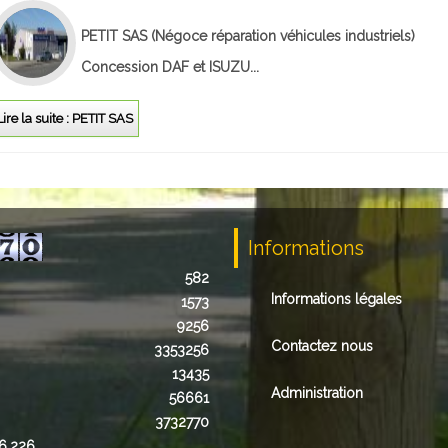
PETIT SAS
(Négoce réparation véhicules industriels)
Concession DAF et ISUZU...
Lire la suite : PETIT SAS
Informations
582
Informations légales
1573
9256
Contactez nous
3353256
13435
Administration
56661
3732770
16.226