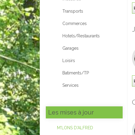
Transports
Commerces
Hotels/Restaurants
Garages
Loisirs
Batiments/TP
Services
Les mises à jour
M'LONS D'ALFRED