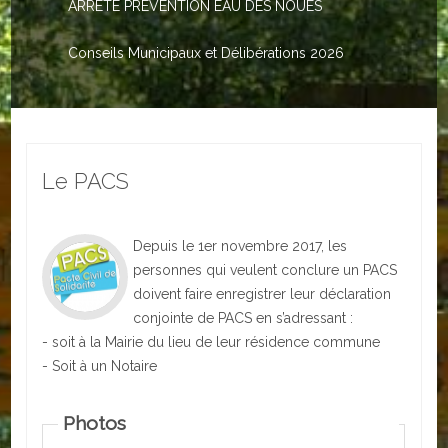
ARRETE PREVENTION EAU DES NOUES
Le PACS
Voter
Conseils Municipaux et Délibérations 2026
Bientôt 16 ans
Vos Papiers
Le PACS
Urbanisme
Adresses/Téléphone
Depuis le 1er novembre 2017, les
Santé
personnes qui veulent conclure un PACS
doivent faire enregistrer leur déclaration
Social
conjointe de PACS en s’adressant :
- soit à la Mairie du lieu de leur résidence commune
Culturel
- Soit à un Notaire
Divers
Photos
Arrêtes en cours