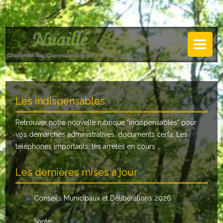
NUAILLÉ
Plan de Nuaillé
.
Sentiers pédestres
Les indispensables
Guide annuel
Retrouver notre nouvelle rubrique "
indispensables
" pour
Histoire
vos démarches administratives, documents cerfa, Les
Galerie
téléphones importants, les arrêtés en cours ...
LA MAIRIE
Les dernières mises à jour
Horaires
Conseils Municipaux et Délibérations 2026
Agence postale
Santé