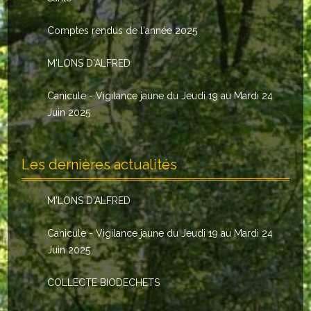
Le conseil municipal
Comptes rendus de l'année 2025
Les élus
M'LONS D'ALFRED
Les commissions
Canicule - Vigilance jaune du Jeudi 19 au Mardi 24
Les comptes rendus
Juin 2025
Le personnel communal
Les dernières actualités
L'Echo de Nuaillé
Tarifs et locations
M'LONS D'ALFRED
Galeries photos
Canicule - Vigilance jaune du Jeudi 19 au Mardi 24
Juin 2025
INDISPENSABLES
COLLECTE BIODECHETS
Nouveaux arrivants