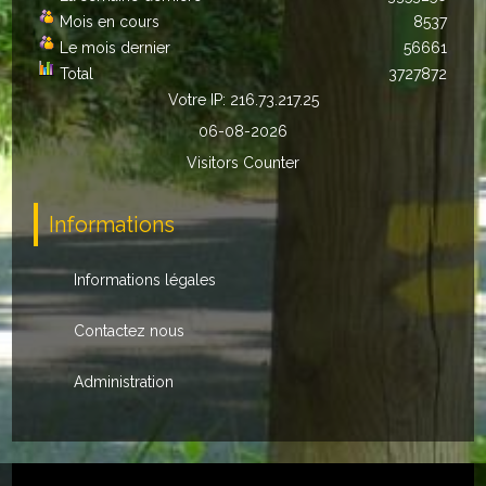
Mois en cours
8537
Autres
Le mois dernier
56661
Total
3727872
ENTREPRISES
Votre IP: 216.73.217.25
L'agriculture
06-08-2026
Visitors Counter
Capitale du chrysanthème
Nos entreprises
Informations
Industries
Informations légales
Transports
Contactez nous
Commerces
Administration
Hotels/Restaurants
Garages