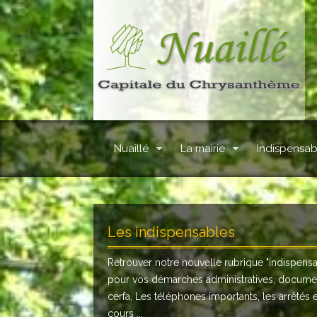
Nuaillé
La mairie
Indispensab
Les indispensables
Retrouver notre nouvelle rubrique "
indispens
pour vos démarches administratives, docume
cerfa, Les téléphones importants, les arrêtés 
cours ...