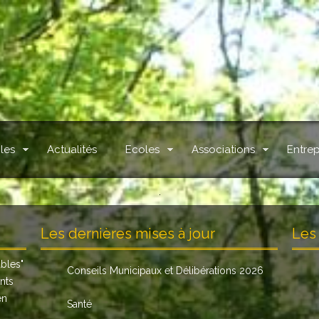
les
Actualités
Ecoles
Associations
Entrep
.
Les dernières mises à jour
Les 
ables
"
Conseils Municipaux et Délibérations 2026
nts
en
Santé