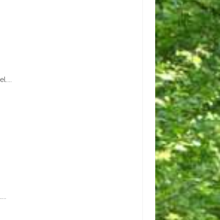
....
...