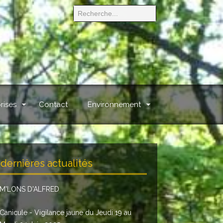
rises
Contact
Environnement
dernières actualités
M'LONS D'ALFRED
Canicule - Vigilance jaune du Jeudi 19 au