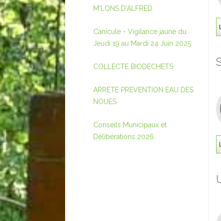
M'LONS D'ALFRED
Canicule - Vigilance jaune du
Jeudi 19 au Mardi 24 Juin 2025
COLLECTE BIODECHETS
ARRETE PREVENTION EAU DES
NOUES
Conseils Municipaux et
Délibérations 2026