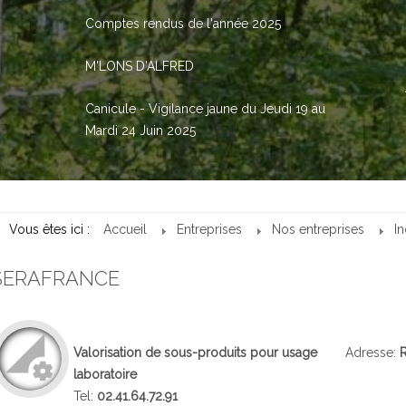
Comptes rendus de l'année 2025
M'LONS D'ALFRED
Canicule - Vigilance jaune du Jeudi 19 au
Mardi 24 Juin 2025
Vous êtes ici :
Accueil
Entreprises
Nos entreprises
In
SERAFRANCE
Valorisation de sous-produits pour usage
Adresse:
R
laboratoire
Tel:
02.41.64.72.91