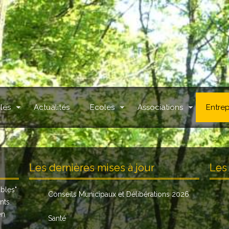
les
Actualités
Ecoles
Associations
Entrep
.
Les dernières mises à jour
Les 
ables
"
Conseils Municipaux et Délibérations 2026
nts
en
Santé