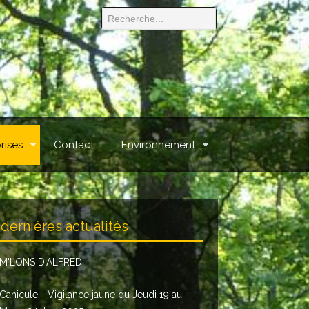
rises
Contact
Environnement
dernières actualités
M'LONS D'ALFRED
Canicule - Vigilance jaune du Jeudi 19 au