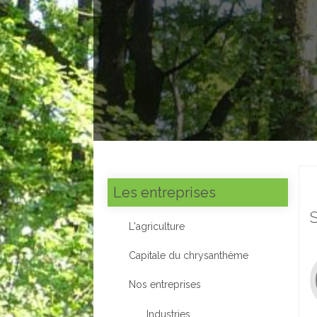
Les entreprises
L'agriculture
Capitale du chrysanthème
Nos entreprises
Industries