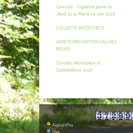
Canicule - Vigilance jaune du
Jeudi 19 au Mardi 24 Juin 2025
COLLECTE BIODECHETS
ARRETE PREVENTION EAU DES
NOUES
Conseils Municipaux et
Délibérations 2026
Aujourd'hu
Hier