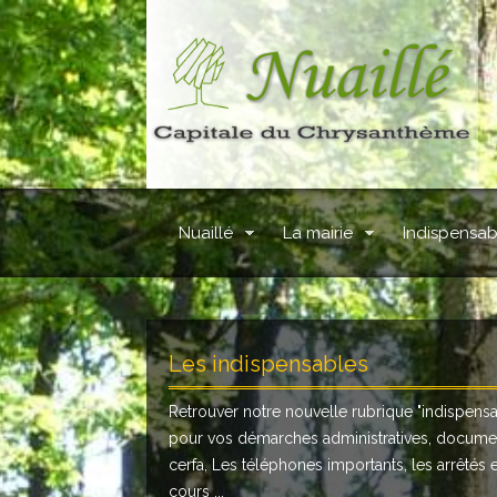
Nuaillé
La mairie
Indispensab
Les indispensables
Retrouver notre nouvelle rubrique "
indispens
pour vos démarches administratives, docume
cerfa, Les téléphones importants, les arrêtés 
cours ...