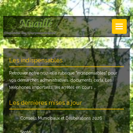
NUAILLÉ
Plan de Nuaillé
.
Sentiers pédestres
Les indispensables
Guide annuel
Retrouver notre nouvelle rubrique "
indispensables
" pour
Histoire
vos démarches administratives, documents cerfa, Les
Galerie
téléphones importants, les arrêtés en cours ...
LA MAIRIE
Les dernières mises à jour
Horaires
Conseils Municipaux et Délibérations 2026
Agence postale
Santé