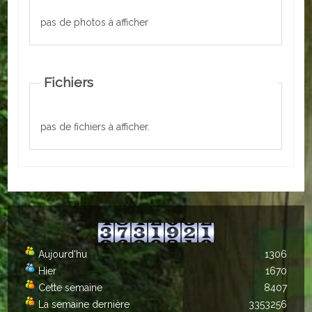
pas de photos à afficher
ACTUALITÉS
ECOLES
Fichiers
Ecole publique
Ecole privée
pas de fichiers à afficher.
ASSOCIATIONS
Sportives
Loisirs et animations
Services
Aujourd'hu
1306
Culturelles
Hier
1670
Cette semaine
8407
Parents d'élèves
La semaine dernière
3353256