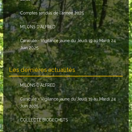
Le conseil municipal
Comptes rendus de l'année 2025
Les élus
M'LONS D'ALFRED
Les commissions
Canicule - Vigilance jaune du Jeudi 19 au Mardi 24
Les comptes rendus
Juin 2025
Le personnel communal
Les dernières actualités
L'Echo de Nuaillé
Tarifs et locations
M'LONS D'ALFRED
Galeries photos
Canicule - Vigilance jaune du Jeudi 19 au Mardi 24
Juin 2025
INDISPENSABLES
COLLECTE BIODECHETS
Nouveaux arrivants