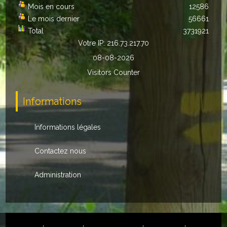
Mois en cours
12586
Autres
Le mois dernier
56661
Total
3731921
ENTREPRISES
Votre IP: 216.73.217.70
08-08-2026
L'agriculture
Visitors Counter
Capitale du chrysanthème
Informations
Nos entreprises
Industries
Informations légales
Transports
Contactez nous
Commerces
Administration
Hotels/Restaurants
Garages