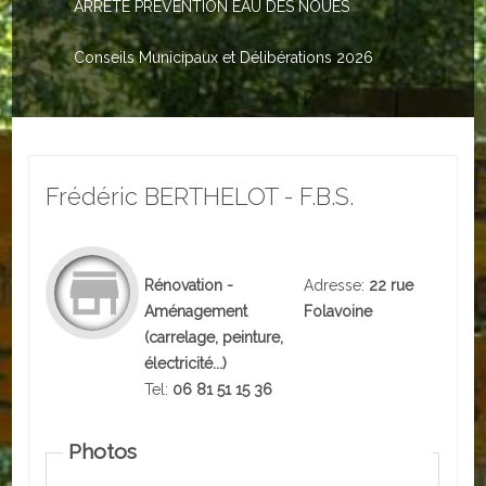
ARRETE PREVENTION EAU DES NOUES
Le PACS
Voter
Conseils Municipaux et Délibérations 2026
Bientôt 16 ans
Vos Papiers
Frédéric BERTHELOT - F.B.S.
Urbanisme
Adresses/Téléphone
Rénovation -
Adresse:
22 rue
Santé
Aménagement
Folavoine
(carrelage, peinture,
Social
électricité...)
Culturel
Tel:
06 81 51 15 36
Divers
Photos
Arrêtes en cours