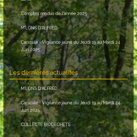
Le conseil municipal
Comptes rendus de l'année 2025
Les élus
M'LONS D'ALFRED
Les commissions
Canicule - Vigilance jaune du Jeudi 19 au Mardi 24
Les comptes rendus
Juin 2025
Le personnel communal
Les dernières actualités
L'Echo de Nuaillé
Tarifs et locations
M'LONS D'ALFRED
Galeries photos
Canicule - Vigilance jaune du Jeudi 19 au Mardi 24
Juin 2025
INDISPENSABLES
COLLECTE BIODECHETS
Nouveaux arrivants