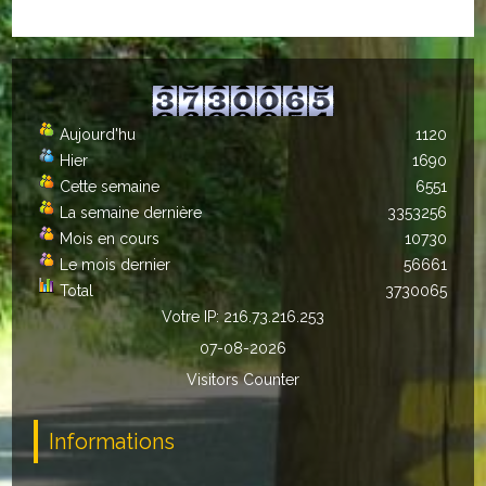
Autres
ENTREPRISES
L'agriculture
Aujourd'hu
1120
Hier
1690
Capitale du chrysanthème
Cette semaine
6551
La semaine dernière
3353256
Nos entreprises
Mois en cours
10730
Le mois dernier
56661
Industries
Total
3730065
Transports
Votre IP: 216.73.216.253
07-08-2026
Commerces
Visitors Counter
Hotels/Restaurants
Informations
Garages