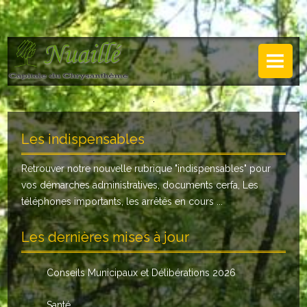
NUAILLÉ
Plan de Nuaillé
.
Sentiers pédestres
Les indispensables
Guide annuel
Retrouver notre nouvelle rubrique "
indispensables
" pour
Histoire
vos démarches administratives, documents cerfa, Les
Galerie
téléphones importants, les arrêtés en cours ...
LA MAIRIE
Les dernières mises à jour
Horaires
Conseils Municipaux et Délibérations 2026
Agence postale
Santé