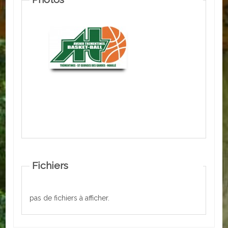
ACTUALITÉS
ECOLES
Ecole publique
Ecole privée
ASSOCIATIONS
Sportives
Loisirs et animations
Fichiers
Services
Culturelles
pas de fichiers à afficher.
Parents d'élèves