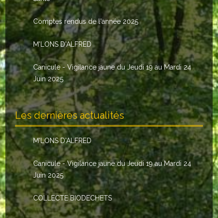
Le conseil municipal
Comptes rendus de l'année 2025
Les élus
M'LONS D'ALFRED
Les commissions
Canicule - Vigilance jaune du Jeudi 19 au Mardi 24
Les comptes rendus
Juin 2025
Le personnel communal
Les dernières actualités
L'Echo de Nuaillé
Tarifs et locations
M'LONS D'ALFRED
Galeries photos
Canicule - Vigilance jaune du Jeudi 19 au Mardi 24
Juin 2025
INDISPENSABLES
COLLECTE BIODECHETS
Nouveaux arrivants