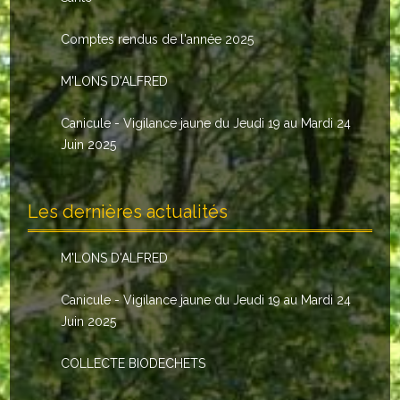
Le conseil municipal
Comptes rendus de l'année 2025
Les élus
M'LONS D'ALFRED
Les commissions
Canicule - Vigilance jaune du Jeudi 19 au Mardi 24
Les comptes rendus
Juin 2025
Le personnel communal
Les dernières actualités
L'Echo de Nuaillé
Tarifs et locations
M'LONS D'ALFRED
Galeries photos
Canicule - Vigilance jaune du Jeudi 19 au Mardi 24
Juin 2025
INDISPENSABLES
COLLECTE BIODECHETS
Nouveaux arrivants