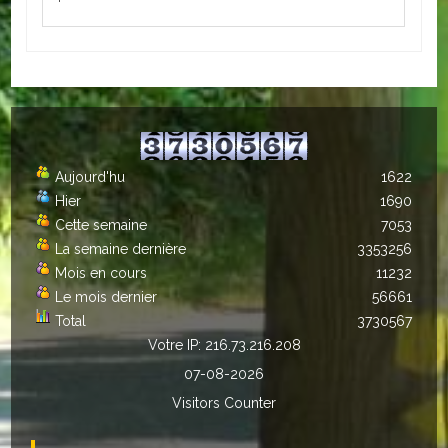
Loisirs
Batiments/TP
Services
CONTACT
Aujourd'hu
1622
ENVIRONNEMENT
Hier
1690
Cette semaine
7053
Informations générales
La semaine dernière
3353256
Mois en cours
11232
Actualités
Le mois dernier
56661
Total
3730567
Votre IP: 216.73.216.208
07-08-2026
Visitors Counter