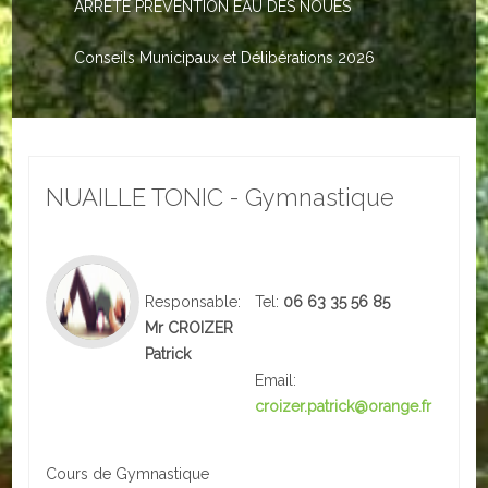
ARRETE PREVENTION EAU DES NOUES
Le PACS
Voter
Conseils Municipaux et Délibérations 2026
Bientôt 16 ans
Vos Papiers
NUAILLE TONIC - Gymnastique
Urbanisme
Adresses/Téléphone
Santé
Responsable:
Tel:
06 63 35 56 85
Mr CROIZER
Social
Patrick
Email:
Culturel
croizer.patrick@orange.fr
Divers
Cours de Gymnastique
Arrêtes en cours