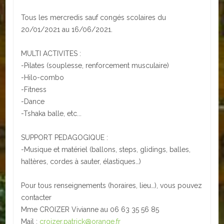
Tous les mercredis sauf congés scolaires du
ACTUALITÉS
20/01/2021 au 16/06/2021.
ECOLES
MULTI ACTIVITES :
Ecole publique
-Pilates (souplesse, renforcement musculaire)
-Hilo-combo
Ecole privée
-Fitness
-Dance
ASSOCIATIONS
-Tshaka balle, etc...
Sportives
SUPPORT PEDAGOGIQUE :
-Musique et matériel (ballons, steps, glidings, balles,
Loisirs et animations
haltères, cordes à sauter, élastiques…)
Services
Pour tous renseignements (horaires, lieu…), vous pouvez
Culturelles
contacter
Mme CROIZER Vivianne au 06 63 35 56 85
Parents d'élèves
Mail :
croizer.patrick@orange.fr