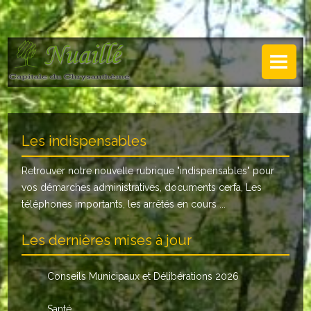
NUAILLÉ
Plan de Nuaillé
.
Sentiers pédestres
Les indispensables
Guide annuel
Retrouver notre nouvelle rubrique "
indispensables
" pour
Histoire
vos démarches administratives, documents cerfa, Les
Galerie
téléphones importants, les arrêtés en cours ...
LA MAIRIE
Les dernières mises à jour
Horaires
Conseils Municipaux et Délibérations 2026
Agence postale
Santé